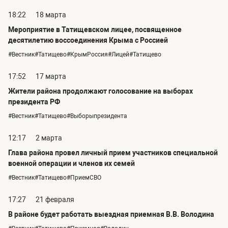
18:22
18 марта
Мероприятие в Татищевском лицее, посвященное
десятилетию воссоединения Крыма с Россией
#Вестник#Татищево#КрымРоссия#Лицей#Татищево
17:52
17 марта
Жители района продолжают голосование на выборах
президента РФ
#Вестник#Татищево#Выборыпрезидента
12:17
2 марта
Глава района провел личный прием участников специальной
военной операции и членов их семей
#Вестник#Татищево#ПриемСВО
17:27
21 февраля
В районе будет работать выездная приемная В.В. Володина