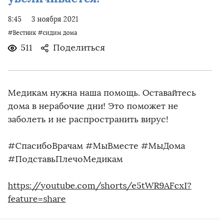
8:45
3 ноября 2021
#Вестник
#сидим дома
511
Поделиться
️Медикам нужна наша помощь. Оставайтесь
дома в нерабочие дни! Это поможет не
заболеть и не распространить вирус!
#СпасибоВрачам #МыВместе #МыДома
#ПодставьПлечоМедикам
https://youtube.com/shorts/e5tWR9AFcxI?
feature=share