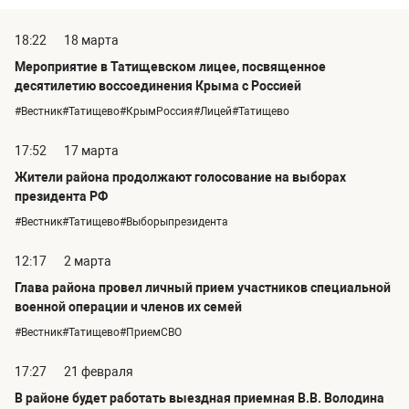
18:22
18 марта
Мероприятие в Татищевском лицее, посвященное
десятилетию воссоединения Крыма с Россией
#Вестник#Татищево#КрымРоссия#Лицей#Татищево
17:52
17 марта
Жители района продолжают голосование на выборах
президента РФ
#Вестник#Татищево#Выборыпрезидента
12:17
2 марта
Глава района провел личный прием участников специальной
военной операции и членов их семей
#Вестник#Татищево#ПриемСВО
17:27
21 февраля
В районе будет работать выездная приемная В.В. Володина