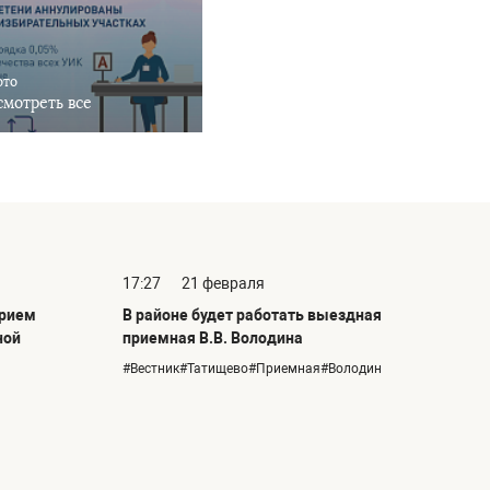
ото
мотреть все
17:27
21 февраля
прием
В районе будет работать выездная
ной
приемная В.В. Володина
#Вестник#Татищево#Приемная#Володин