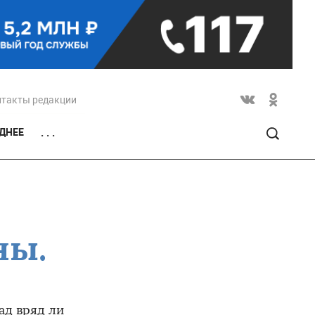
нтакты редакции
ДНЕЕ
. . .
ны.
ад вряд ли