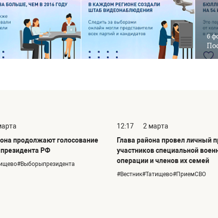
6 ф
Пос
марта
12:17
2 марта
она продолжают голосование
Глава района провел личный 
 президента РФ
участников специальной воен
операции и членов их семей
тищево#Выборыпрезидента
#Вестник#Татищево#ПриемСВО