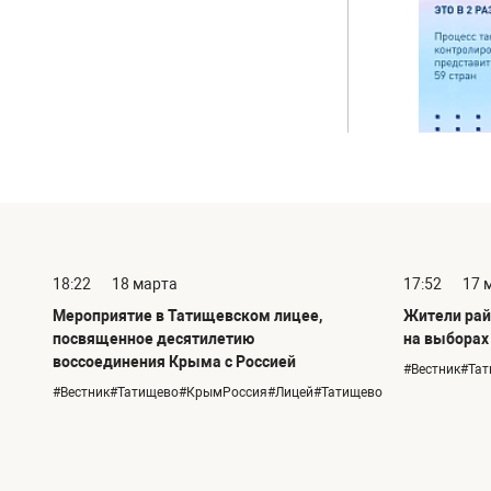
18:22
18 марта
17:52
17 
Мероприятие в Татищевском лицее,
Жители рай
посвященное десятилетию
на выборах
воссоединения Крыма с Россией
#Вестник#Та
#Вестник#Татищево#КрымРоссия#Лицей#Татищево