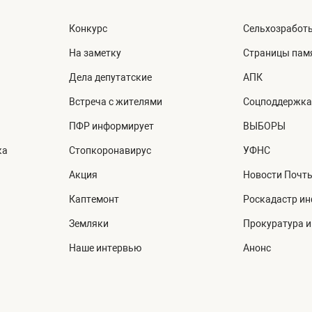
Конкурс
Сельхозработ
На заметку
Страницы пам
Дела депутатские
АПК
Встреча с жителями
Соцподдержка
ПФР информирует
ВЫБОРЫ
ка
Стопкоронавирус
УФНС
Акция
Новости Почт
Каптемонт
Роскадастр и
Земляки
Прокуратура 
Наше интервью
Анонс