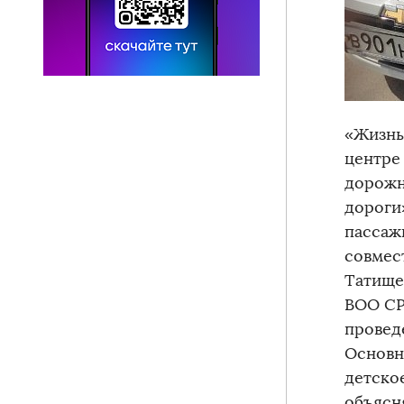
«Жизнь
центре
дорожн
дороги
пассаж
совмес
Татище
ВОО СР
провед
Основн
детско
объясн