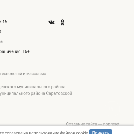
7:15
0
ой
раничения: 16+
 технологий и массовых
щевского муниципального района
муниципального района Саратовской
Создание сайта — nopreset
е согласие на использование файлов cookie.
Принять