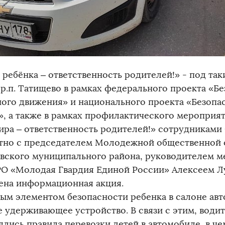
 ребёнка – ответственность родителей!» - под так
 р.п. Татищево в рамках федерального проекта «Б
ого движения» и национального проекта «Безопа
», а также в рамках профилактического мероприя
ира – ответственность родителей!» сотрудникам
тно с председателем Молодежной общественной 
вского муниципального района, руководителем м
О «Молодая Гвардия Единой России» Алексеем 
ена информационная акция.
ым элементом безопасности ребенка в салоне авт
е удерживающее устройство. В связи с этим, води
ялись правила перевозки детей в автомобиле, в че