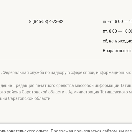
8 (845-58) 4-23-82
пн-чт: 8:00 — 1
пт: 8:00 — 16:0
сб, вс: выходн
Возрастные ог
г., Федеральная служба по надзору в сфере связи, информационных
ждение – редакция печатного средства массовой информации Тати
ого района Саратовской области», Администрация Татищевского 
ций Саратовской области.
пользовательского опыта. Продолжая пользоваться сайтом, вы дает