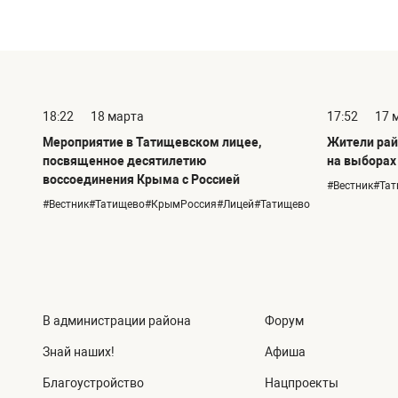
18:22
18 марта
17:52
17 
Мероприятие в Татищевском лицее,
Жители рай
посвященное десятилетию
на выборах
воссоединения Крыма с Россией
#Вестник#Та
#Вестник#Татищево#КрымРоссия#Лицей#Татищево
В администрации района
Форум
Знай наших!
Афиша
Благоустройство
Нацпроекты