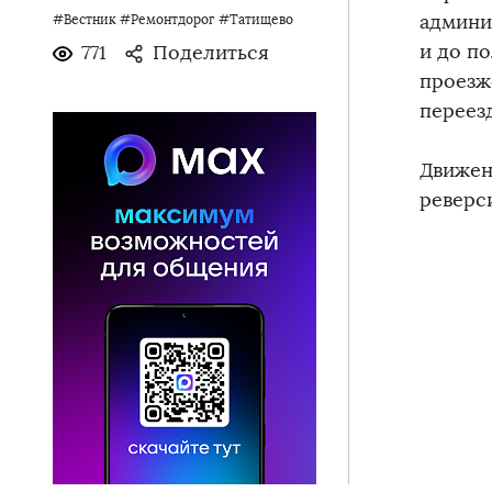
админи
#Вестник
#Ремонтдорог
#Татищево
и до п
771
Поделиться
проезж
переез
Движен
реверс