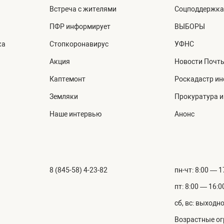
Встреча с жителями
Соцподдержка
ПФР информирует
ВЫБОРЫ
ка
Стопкоронавирус
УФНС
Акция
Новости Почт
Каптемонт
Роскадастр и
Земляки
Прокуратура 
Наше интервью
Анонс
8 (845-58) 4-23-82
пн-чт: 8:00 — 1
пт: 8:00 — 16:0
сб, вс: выходн
Возрастные ог