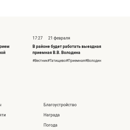
17:27
21 февраля
прием
В районе будет работать выездная
ной
приемная В.В. Володина
#Вестник#Татищево#Приемная#Володин
ы
Благоустройство
яти
Награда
Погода