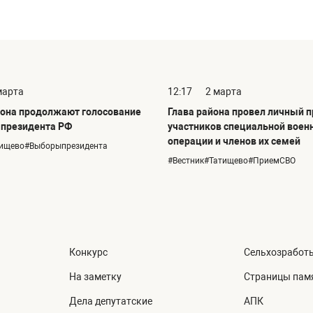
марта
12:17
2 марта
она продолжают голосование
Глава района провел личный 
 президента РФ
участников специальной воен
операции и членов их семей
тищево#Выборыпрезидента
#Вестник#Татищево#ПриемСВО
Конкурс
Сельхозработ
На заметку
Страницы пам
Дела депутатские
АПК