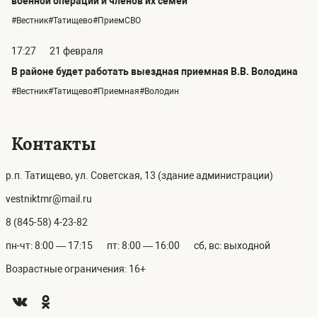
военной операции и членов их семей
#Вестник#Татищево#ПриемСВО
17:27
21 февраля
В районе будет работать выездная приемная В.В. Володина
#Вестник#Татищево#Приемная#Володин
Контакты
р.п. Татищево, ул. Советская, 13 (здание администрации)
vestniktmr@mail.ru
8 (845-58) 4-23-82
пн-чт: 8:00 — 17:15
пт: 8:00 — 16:00
сб, вс: выходной
Возрастные ограничения: 16+