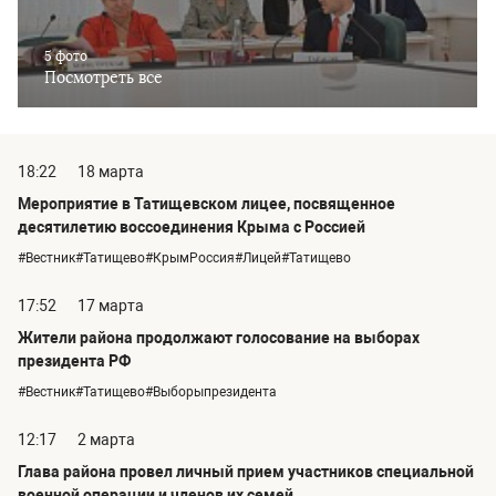
5 фото
Посмотреть все
18:22
18 марта
Мероприятие в Татищевском лицее, посвященное
десятилетию воссоединения Крыма с Россией
#Вестник#Татищево#КрымРоссия#Лицей#Татищево
17:52
17 марта
Жители района продолжают голосование на выборах
президента РФ
#Вестник#Татищево#Выборыпрезидента
12:17
2 марта
Глава района провел личный прием участников специальной
военной операции и членов их семей