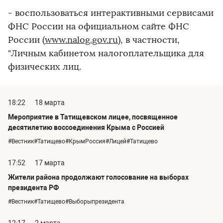
- воспользоваться интерактивными сервисами
ФНС России на официальном сайте ФНС
России (
www.nalog.gov.ru
), в частности,
"Личным кабинетом налогоплательщика для
физических лиц.
18:22
18 марта
Мероприятие в Татищевском лицее, посвященное
десятилетию воссоединения Крыма с Россией
#Вестник#Татищево#КрымРоссия#Лицей#Татищево
17:52
17 марта
Жители района продолжают голосование на выборах
президента РФ
#Вестник#Татищево#Выборыпрезидента
12:17
2 марта