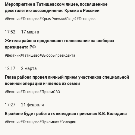
Мероприятие в Татищевском лицее, посвященное
десятилетию воссоединения Крыма с Россией
#Вестник#Татищево#КрымРоссия#Лицей#Татищево
17:52
17 марта
Жители района продолжают голосование на выборах
президента РФ
#Вестник#Татищево#Выборыпрезидента
12:17
2 марта
Глава района провел личный прием участников специальной
военной операции и членов их семей
#Вестник#Татищево#ПриемСВО
17:27
21 февраля
В районе будет работать выездная приемная В.В. Володина
#Вестник#Татищево#Приемная#Володин