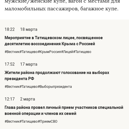
мужские/женские купе, вагон с местами для
маломобильных пассажиров, багажное купе.
18:22
18 марта
Мероприятие в Татищевском лицее, посвященное
десятилетию воссоединения Крыма с Россией
#Вестник#Татищево#КрымРоссия#Лицей#Татищево
17:52
17 марта
Жители района продолжают голосование на выборах
президента РФ
#Вестник#Татищево#Выборыпрезидента
12:17
2 марта
Глава района провел личный прием участников специальной
военной операции и членов их семей
#Вестник#Татищево#ПриемСВО