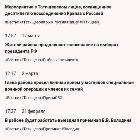
Мероприятие в Татищевском лицее, посвященное
десятилетию воссоединения Крыма с Россией
#Вестник#Татищево#КрымРоссия#Лицей#Татищево
17:52
17 марта
Жители района продолжают голосование на выборах
президента РФ
#Вестник#Татищево#Выборыпрезидента
12:17
2 марта
Глава района провел личный прием участников специальной
военной операции и членов их семей
#Вестник#Татищево#ПриемСВО
17:27
21 февраля
В районе будет работать выездная приемная В.В. Володина
#Вестник#Татищево#Приемная#Володин