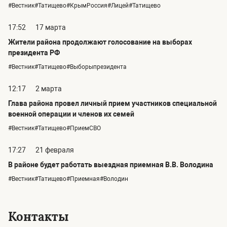
#Вестник#Татищево#КрымРоссия#Лицей#Татищево
17:52
17 марта
Жители района продолжают голосование на выборах
президента РФ
#Вестник#Татищево#Выборыпрезидента
12:17
2 марта
Глава района провел личный прием участников специальной
военной операции и членов их семей
#Вестник#Татищево#ПриемСВО
17:27
21 февраля
В районе будет работать выездная приемная В.В. Володина
#Вестник#Татищево#Приемная#Володин
Контакты