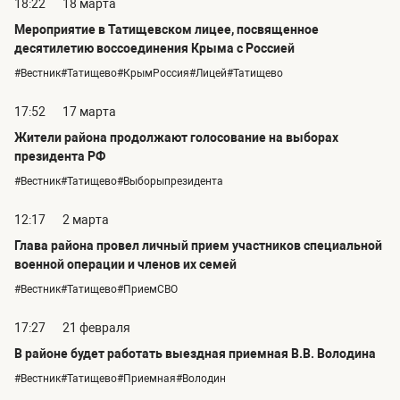
18:22
18 марта
Мероприятие в Татищевском лицее, посвященное
десятилетию воссоединения Крыма с Россией
#Вестник#Татищево#КрымРоссия#Лицей#Татищево
17:52
17 марта
Жители района продолжают голосование на выборах
президента РФ
#Вестник#Татищево#Выборыпрезидента
12:17
2 марта
Глава района провел личный прием участников специальной
военной операции и членов их семей
#Вестник#Татищево#ПриемСВО
17:27
21 февраля
В районе будет работать выездная приемная В.В. Володина
#Вестник#Татищево#Приемная#Володин