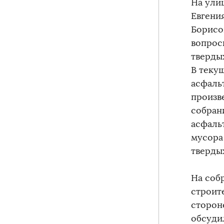
На ули
Евгени
Борисо
вопрос
тверды
В теку
асфаль
произв
собран
асфаль
мусора
тверды
На соб
строит
сторон
обсуди