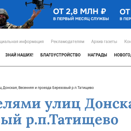
циальная информация
Рекламодателям
Архив газеты
Ко
ЗНАЙ НАШИХ!
БЛАГОУСТРОЙСТВО
НАГРАДЫ
НОВОГО
ц Донская, Весенняя и проезда Березовый р.п.Татищево
елями улиц Донска
вый р.п.Татищево