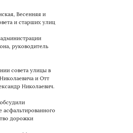
нская, Весенняя и
овета и старших улиц
ы администрации
йона, руководитель
ии совета улицы в
Николаевича и Отт
ександр Николаевич.
 обсудили
е асфальтированного
ство дорожки