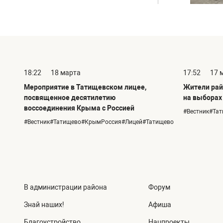
18:22
18 марта
17:52
17 
Мероприятие в Татищевском лицее,
Жители рай
посвященное десятилетию
на выборах
воссоединения Крыма с Россией
#Вестник#Та
#Вестник#Татищево#КрымРоссия#Лицей#Татищево
В администрации района
Форум
Знай наших!
Афиша
Благоустройство
Нацпроекты