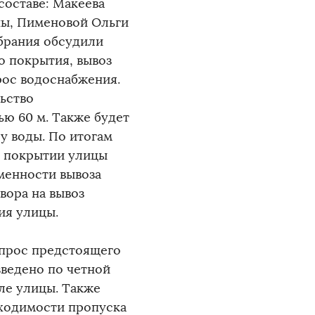
составе: Макеева
ны, Пименовой Ольги
брания обсудили
о покрытия, вывоз
рос водоснабжения.
ьство
ю 60 м. Также будет
у воды. По итогам
в покрытии улицы
менности вывоза
вора на вывоз
ия улицы.
опрос предстоящего
зведено по четной
але улицы. Также
бходимости пропуска