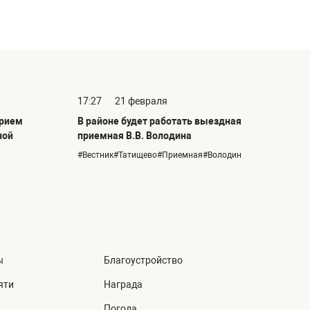
17:27
21 февраля
прием
В районе будет работать выездная
ной
приемная В.В. Володина
#Вестник#Татищево#Приемная#Володин
ы
Благоустройство
яти
Награда
Погода