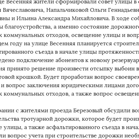
це Весенняя жители сформировали совет улицы в 
я Вячеславовича, Напальчиковой Ольги Геннадьев
вны и Ильина Александра Михайловича. В ходе со
ы благоустройства, а именно состояние дорожног
х коммунальных отходов, освещение улицы и воп
щем году на улице Весенняя планируется строител
тированного съезда в начале улицы протяженность
едено подключение абонентов к новому резервуар
ия принято решение произвести отсыпку выбоин 
товой крошкой. Будет проработан вопрос своевре
 и вопрос заключения юридическими лицами дого
х коммунальных отходов, а также вопрос освещен
рании с жителями проезда Березовый обсудили в
ельства тротуарной дорожки, которое будет прои
е улицы, а также асфальтированного съезда в нач
ли вопрос учета при строительстве дорожки нео