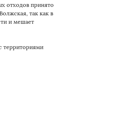
ых отходов принято
олжская, так как в
сти и мешает
 с территориями