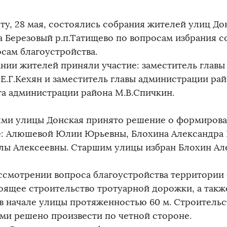
ту, 28 мая, состоялись собрания жителей улиц До
а Березовый р.п.Татищево по вопросам избрания с
осам благоустройства.
ании жителей приняли участие: заместитель глав
 Е.Г.Кехян и заместитель главы администрации ра
та администрации района М.В.Спичкин.
ми улицы Донская принято решение о формирован
е: Алюшевой Юлии Юрьевны, Блохина Александра 
ы Алексеевны. Старшим улицы избран Блохин Ал
ссмотрении вопроса благоустройства территории
оящее строительство тротуарной дорожки, а такж
 в начале улицы протяженностью 60 м. Строитель
ми решено произвести по четной стороне.