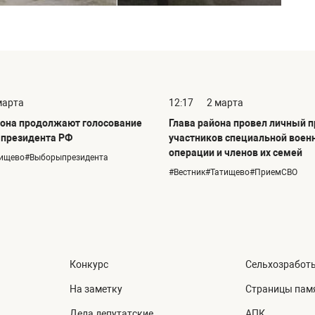
марта
12:17
2 марта
она продолжают голосование
Глава района провел личный 
 президента РФ
участников специальной воен
операции и членов их семей
тищево#Выборыпрезидента
#Вестник#Татищево#ПриемСВО
Конкурс
Сельхозработ
На заметку
Страницы пам
Дела депутатские
АПК