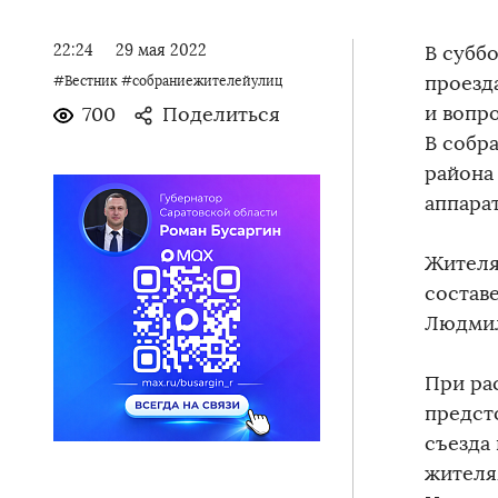
22:24
29 мая 2022
В суббо
проезд
#Вестник
#собраниежителейулиц
и вопр
700
Поделиться
В собр
района
аппара
Жителя
состав
Людмил
При ра
предст
съезда
жителя