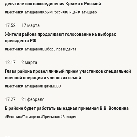
десятилетию воссоединения Крыма с Россией
#Вестник#Татищево#КрымРоссия#Лицей#Татищево
17:52
17 марта
Жители района продолжают голосование на выборах
президента РФ
#Вестник#Татищево#Выборыпрезидента
12:17
2 марта
Глава района провел личный прием участников специальной
военной операции и членов их семей
#Вестник#Татищево#ПриемСВО
17:27
21 февраля
В районе будет работать выездная приемная В.В. Володина
#Вестник#Татищево#Приемная#Володин