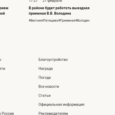
17:27
21 февраля
прием
В районе будет работать выездная
ной
приемная В.В. Володина
#Вестник#Татищево#Приемная#Володин
ы
Благоустройство
яти
Награда
Погода
Все новости
Статьи
Официальная информация
ы России
Рекламодателям