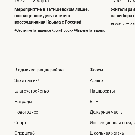
18:22
18 марта
17:52
17 
Мероприятие в Татищевском лицее,
Жители рай
посвященное десятилетию
на выборах
воссоединения Крыма с Россией
#Вестник#Та
#Вестник#Татищево#КрымРоссия#Лицей#Татищево
В администрации района
Форум
Знай наших!
Афиша
Благоустройство
Нацпроекты
Награды
ВПН
Новогоднее
Дежурная часть
Спорт
Инспекционная поезд
Оперштаб
Школьная жизнь