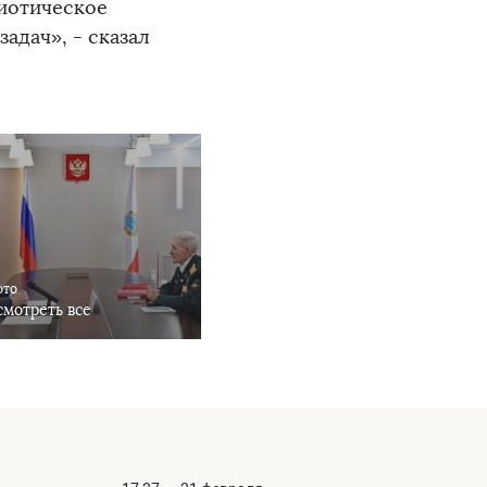
риотическое
адач», - сказал
ото
мотреть все