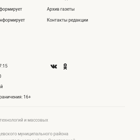
нформирует
Архив газеты
информирует
Контакты редакции
7:15
0
ой
раничения: 16+
 технологий и массовых
щевского муниципального района