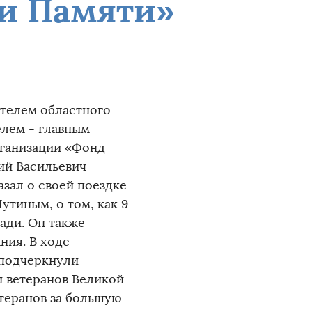
и Памяти»
ателем областного
елем - главным
ганизации «Фонд
ий Васильевич
азал о своей поездке
утиным, о том, как 9
ади. Он также
ния. В ходе
 подчеркнули
и ветеранов Великой
етеранов за большую