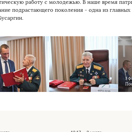
тическую работу с молодежью. В наше время пат
ание подрастающего поколения - одна из главных з
Бусаргин.
3 ф
Пос