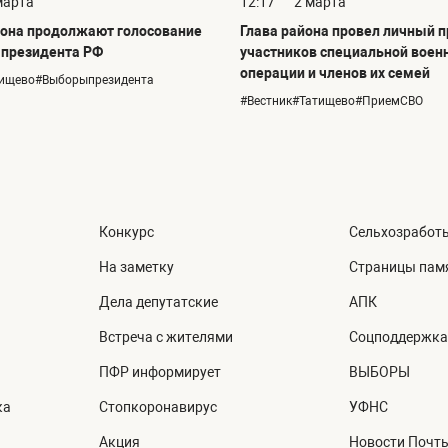
марта
12:17
2 марта
она продолжают голосование
Глава района провел личный 
 президента РФ
участников специальной воен
операции и членов их семей
тищево#Выборыпрезидента
#Вестник#Татищево#ПриемСВО
Конкурс
Сельхозработ
На заметку
Страницы пам
Дела депутатские
АПК
Встреча с жителями
Соцподдержка
ПФР информирует
ВЫБОРЫ
ка
Стопкоронавирус
УФНС
Акция
Новости Почт