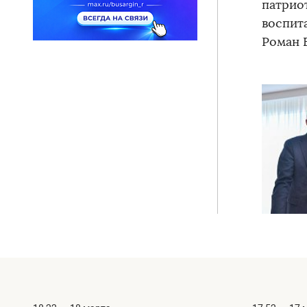
патрио
воспит
Роман 