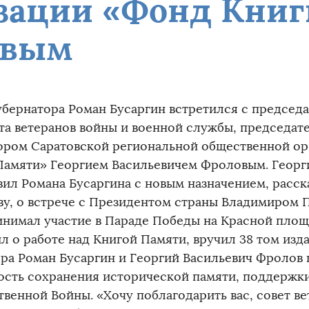
зации «Фонд Книг
овым
убернатора Роман Бусаргин встретился с председ
та ветеранов войны и военной службы, председат
ором Саратовской региональной общественной ор
Памяти» Георгием Васильевичем Фроловым. Георг
вил Романа Бусаргина с новым назначением, расск
ву, о встрече с Президентом страны Владимиром П
инимал участие в Параде Победы на Красной площ
л о работе над Книгой Памяти, вручил 38 том изда
ора Роман Бусаргин и Георгий Васильевич Фролов
ость сохранения исторической памяти, поддержк
твенной Войны. «Хочу поблагодарить вас, совет в