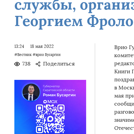
службы, органи
Георгием Фрол
13:24
18 мая 2022
Врио Г
комите
#Вестник
#врио Бусаргин
редакт
738
Поделиться
Книги 
поздра
в Моск
мая пр
сообщи
разгов
значим
Отечес