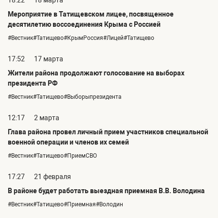
Мероприятие в Татищевском лицее, посвященное
десятилетию воссоединения Крыма с Россией
#Вестник#Татищево#КрымРоссия#Лицей#Татищево
17:52
17 марта
Жители района продолжают голосование на выборах
президента РФ
#Вестник#Татищево#Выборыпрезидента
12:17
2 марта
Глава района провел личный прием участников специальной
военной операции и членов их семей
#Вестник#Татищево#ПриемСВО
17:27
21 февраля
В районе будет работать выездная приемная В.В. Володина
#Вестник#Татищево#Приемная#Володин