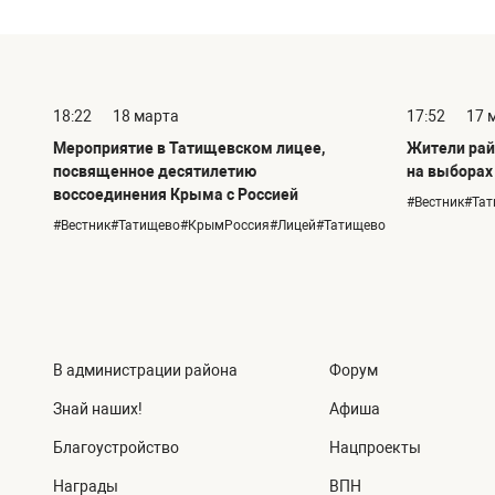
18:22
18 марта
17:52
17 
Мероприятие в Татищевском лицее,
Жители рай
посвященное десятилетию
на выборах
воссоединения Крыма с Россией
#Вестник#Та
#Вестник#Татищево#КрымРоссия#Лицей#Татищево
В администрации района
Форум
Знай наших!
Афиша
Благоустройство
Нацпроекты
Награды
ВПН