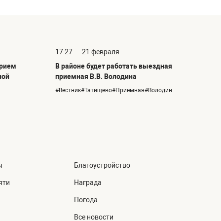
17:27
21 февраля
прием
В районе будет работать выездная
ной
приемная В.В. Володина
#Вестник#Татищево#Приемная#Володин
ы
Благоустройство
яти
Награда
Погода
Все новости