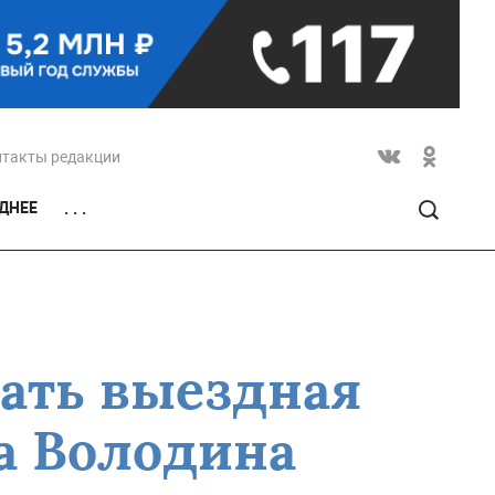
нтакты редакции
ДНЕЕ
. . .
тать выездная
а Володина