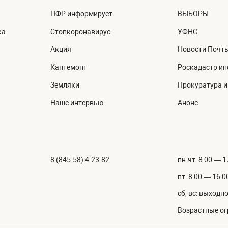
ПФР информирует
ВЫБОРЫ
ка
Стопкоронавирус
УФНС
Акция
Новости Почт
Каптемонт
Роскадастр и
Земляки
Прокуратура 
Наше интервью
Анонс
8 (845-58) 4-23-82
пн-чт: 8:00 — 1
пт: 8:00 — 16:0
сб, вс: выходн
Возрастные ог