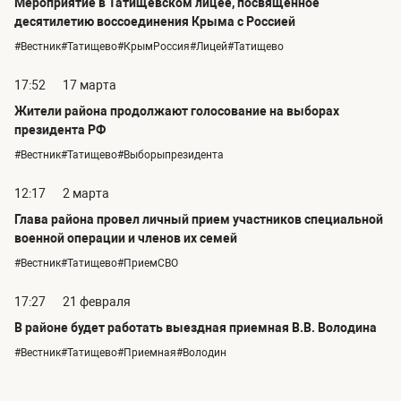
Мероприятие в Татищевском лицее, посвященное
десятилетию воссоединения Крыма с Россией
#Вестник#Татищево#КрымРоссия#Лицей#Татищево
17:52
17 марта
Жители района продолжают голосование на выборах
президента РФ
#Вестник#Татищево#Выборыпрезидента
12:17
2 марта
Глава района провел личный прием участников специальной
военной операции и членов их семей
#Вестник#Татищево#ПриемСВО
17:27
21 февраля
В районе будет работать выездная приемная В.В. Володина
#Вестник#Татищево#Приемная#Володин