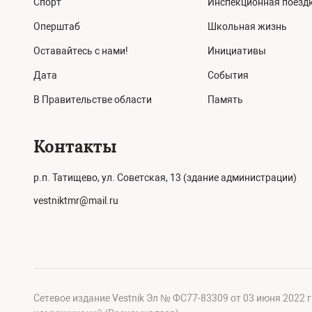
Спорт
Инспекционная поезд
Оперштаб
Школьная жизнь
Оставайтесь с нами!
Инициативы
Дата
События
В Правительстве области
Память
Контакты
р.п. Татищево, ул. Советская, 13 (здание администрации)
vestniktmr@mail.ru
Сетевое издание Vestnik Эл № ФС77-83309 от 03 июня 2022 