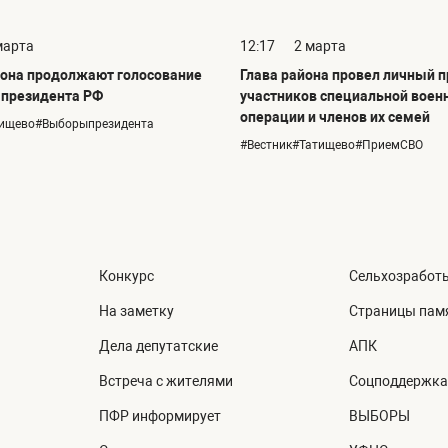
марта
12:17
2 марта
она продолжают голосование
Глава района провел личный 
 президента РФ
участников специальной воен
операции и членов их семей
тищево#Выборыпрезидента
#Вестник#Татищево#ПриемСВО
Конкурс
Сельхозработ
На заметку
Страницы пам
Дела депутатские
АПК
Встреча с жителями
Соцподдержка
ПФР информирует
ВЫБОРЫ