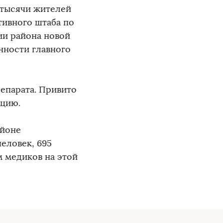
 тысячи жителей
тивного штаба по
ии района новой
ности главного
епарата. Привито
ацию.
айоне
еловек, 695
 медиков на этой