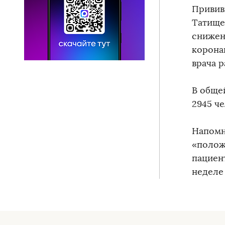
Привив
Татище
снижен
корона
врача 
В обще
2945 ч
Напомн
«полож
пациен
неделе 