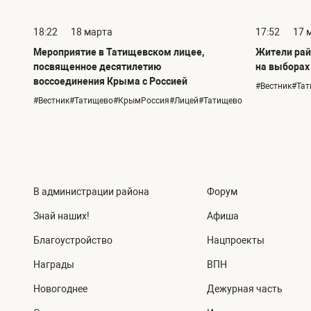
18:22
18 марта
17:52
17 
Мероприятие в Татищевском лицее,
Жители рай
посвященное десятилетию
на выборах
воссоединения Крыма с Россией
#Вестник#Та
#Вестник#Татищево#КрымРоссия#Лицей#Татищево
В администрации района
Форум
Знай наших!
Афиша
Благоустройство
Нацпроекты
Награды
ВПН
Новогоднее
Дежурная часть