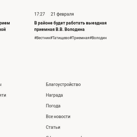
17:27
21 февраля
прием
В районе будет работать выездная
ной
приемная В.В. Володина
#Вестник#Татищево#Приемная#Володин
ы
Благоустройство
яти
Награда
Погода
Все новости
Статьи