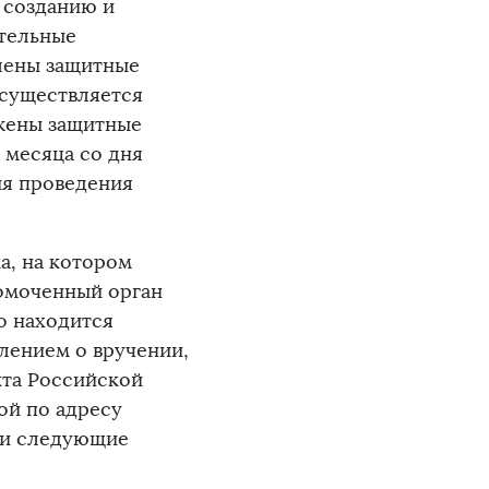
 созданию и
тельные
влены защитные
осуществляется
ожены защитные
о месяца со дня
ия проведения
а, на котором
омоченный орган
о находится
лением о вручении,
кта Российской
ой по адресу
ии следующие