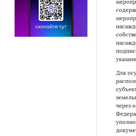
меропр
содерж
меропр
насажд
собств
насажде
подпис
указан
Для ос
распол
субъек
земель
через 
Федера
уполно
докуме