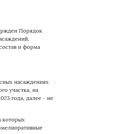
вержден Порядок
асаждений,
состав и форма
есных насаждениях
го участка, на
23 года, далее - не
а которых
омелиоративные