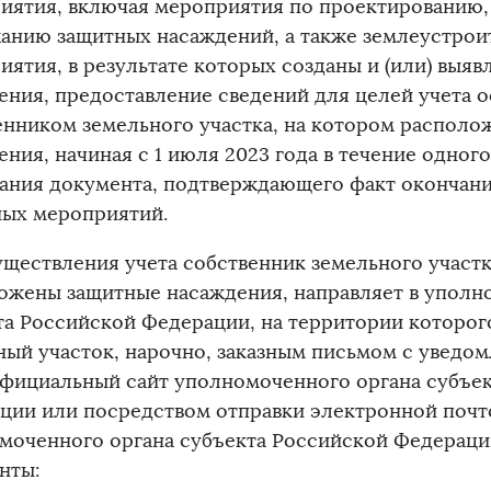
иятия, включая мероприятия по проектированию,
анию защитных насаждений, а также землеустрои
иятия, в результате которых созданы и (или) выя
ения, предоставление сведений для целей учета 
енником земельного участка, на котором распол
ния, начиная с 1 июля 2023 года в течение одног
ания документа, подтверждающего факт окончан
ных мероприятий.
уществления учета собственник земельного участк
ожены защитные насаждения, направляет в уполн
та Российской Федерации, на территории которог
ный участок, нарочно, заказным письмом с уведом
официальный сайт уполномоченного органа субъе
ции или посредством отправки электронной почт
моченного органа субъекта Российской Федерац
нты: