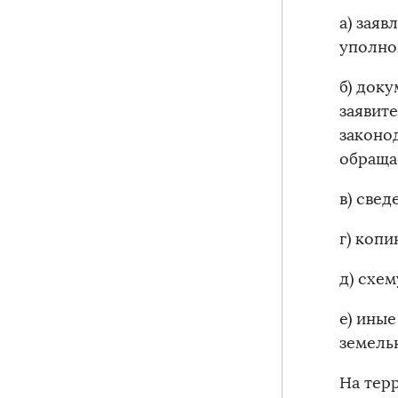
а) зая
уполно
б) док
заявит
законо
обраща
в) све
г) коп
д) схе
е) ины
земельн
На тер