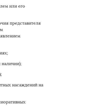
елем или его
очия представителя
им
заявлением
иях;
 наличии);
;
итных насаждений на
лиоративных