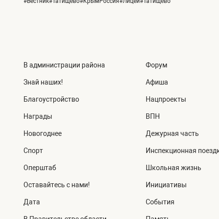
#Вестник#Татищево#КрымРоссия#Лицей#Татищево
В администрации района
Форум
Знай наших!
Афиша
Благоустройство
Нацпроекты
Награды
ВПН
Новогоднее
Дежурная часть
Спорт
Инспекционная поезд
Оперштаб
Школьная жизнь
Оставайтесь с нами!
Инициативы
Дата
События