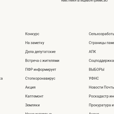
#Вестник#Татищево#ПриемСВО
Конкурс
Сельхозработ
На заметку
Страницы пам
Дела депутатские
АПК
Встреча с жителями
Соцподдержка
ПФР информирует
ВЫБОРЫ
ка
Стопкоронавирус
УФНС
Акция
Новости Почт
Каптемонт
Роскадастр и
Земляки
Прокуратура 