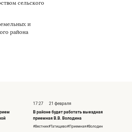
ством сельского
земельных и
ого района
17:27
21 февраля
прием
В районе будет работать выездная
ной
приемная В.В. Володина
#Вестник#Татищево#Приемная#Володин