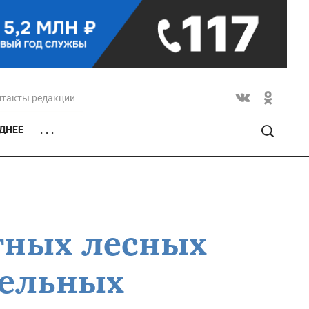
нтакты редакции
ДНЕЕ
. . .
тных лесных
мельных