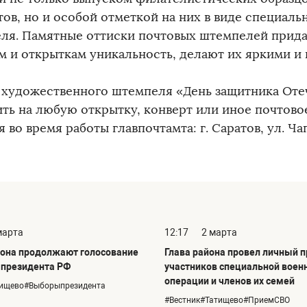
тов, но и особой отметкой на них в виде специаль
ля. Памятные оттиски почтовых штемпелей прид
м и открыткам уникальность, делают их яркими и
 художественного штемпеля «День защитника Оте
ить на любую открытку, конверт или иное почтово
 во время работы главпочтамта: г. Саратов, ул. Чап
марта
12:17
2 марта
она продолжают голосование
Глава района провел личный 
 президента РФ
участников специальной воен
операции и членов их семей
тищево#Выборыпрезидента
#Вестник#Татищево#ПриемСВО