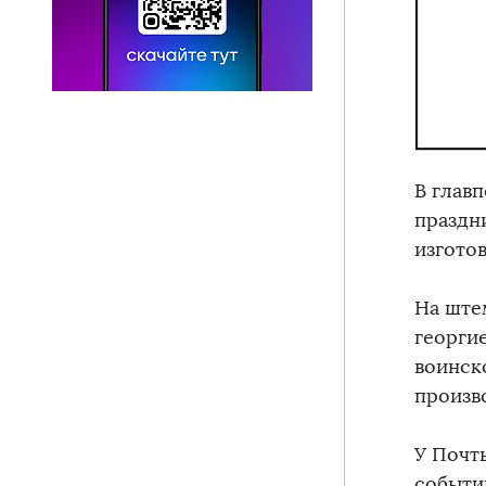
В главп
праздн
изгото
На ште
георги
воинско
произв
У Почт
событи