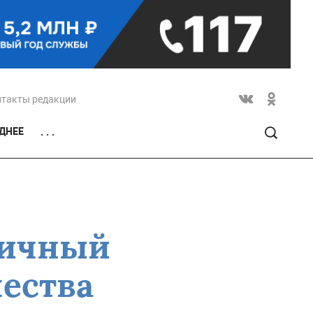
нтакты редакции
ДНЕЕ
. . .
ничный
ества