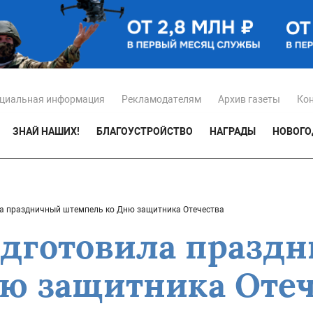
циальная информация
Рекламодателям
Архив газеты
Ко
ЗНАЙ НАШИХ!
БЛАГОУСТРОЙСТВО
НАГРАДЫ
НОВОГО
а праздничный штемпель ко Дню защитника Отечества
одготовила празд
ю защитника Отеч