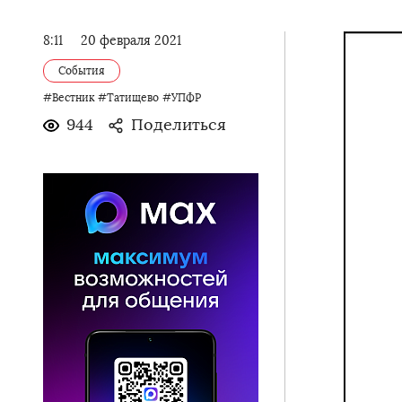
8:11
20 февраля 2021
События
#Вестник
#Татищево
#УПФР
944
Поделиться