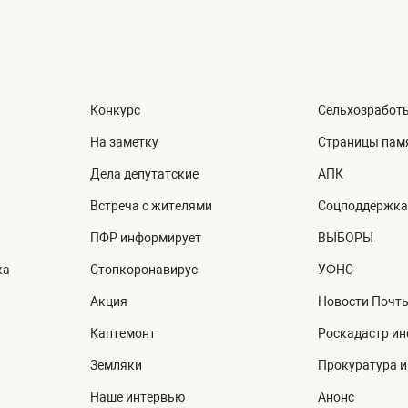
Конкурс
Сельхозработ
На заметку
Страницы пам
Дела депутатские
АПК
Встреча с жителями
Соцподдержка
ПФР информирует
ВЫБОРЫ
ка
Стопкоронавирус
УФНС
Акция
Новости Почт
Каптемонт
Роскадастр и
Земляки
Прокуратура 
Наше интервью
Анонс