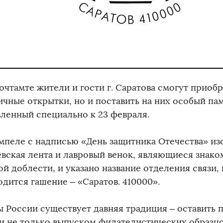
очтамте жители и гости г. Саратова смогут приоб
ичные открытки, но и поставить на них особый па
вленный специально к 23 февраля.
мпеле с надписью «День защитника Отечества» и
евская лента и лавровый венок, являющиеся знако
й доблести, и указано название отделения связи,
одится гашение – «Саратов. 410000».
ы России существует давняя традиция – оставить 
и не только выпуском филателистических образцо