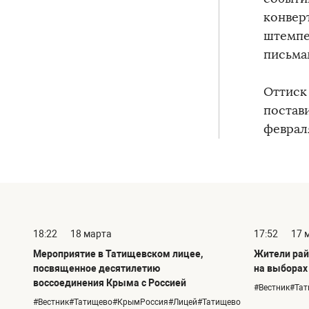
конвер
штемпе
письма
Оттиск
постав
февраля
18:22
18 марта
17:52
17 
Мероприятие в Татищевском лицее,
Жители рай
посвященное десятилетию
на выборах
воссоединения Крыма с Россией
#Вестник#Та
#Вестник#Татищево#КрымРоссия#Лицей#Татищево