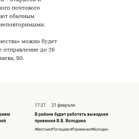
ного почтового
ают обычным
 неповторимыми.
чества» можно будет
е отправление до 26
аева, 80.
17:27
21 февраля
прием
В районе будет работать выездная
ной
приемная В.В. Володина
#Вестник#Татищево#Приемная#Володин