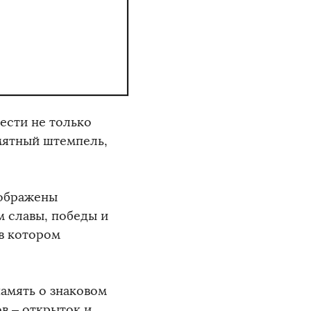
рести не только
мятный штемпель,
зображены
м славы, победы и
 в котором
память о знаковом
в – открыток и