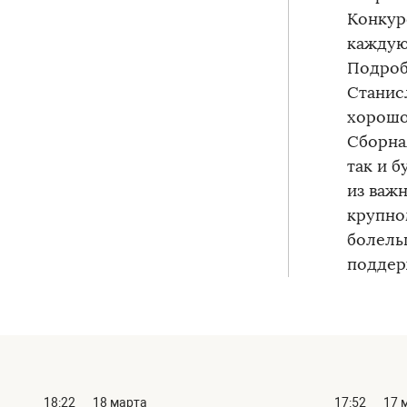
Конкур
каждую
Подробн
Станис
хорошо
Сборна
так и 
из важ
крупно
болель
поддер
18:22
18 марта
17:52
17 