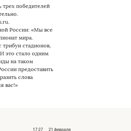
ь трех победителей
тельно.
.ru.
ной России: «Мы все
пионат мира.
 трибун стадионов,
 И это стало одним
нды на таком
России предоставить
разить слова
я вас!»
17:27
21 февраля