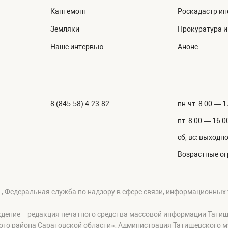
Каптемонт
Роскадастр и
Земляки
Прокуратура 
Наше интервью
Анонс
8 (845-58) 4-23-82
пн-чт: 8:00 — 1
пт: 8:00 — 16:0
сб, вс: выходн
Возрастные ог
г., Федеральная служба по надзору в сфере связи, информационных
ждение – редакция печатного средства массовой информации Тати
ого района Саратовской области», Администрация Татищевского 