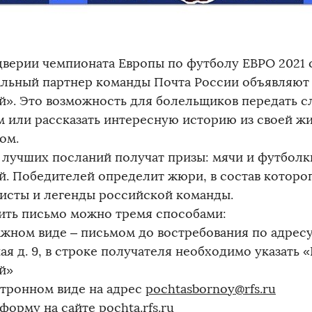
дверии чемпионата Европы по футболу ЕВРО 2021 
льный партнер команды Почта России объявляют
й». Это возможность для болельщиков передать 
м или рассказать интересную историю из своей жи
ом.
 лучших посланий получат призы: мячи и футболк
й. Победителей определит жюри, в состав которо
исты и легенды российской команды.
ить письмо можно тремя способами:
ажном виде – письмом до востребования по адресу 
ая д. 9, в строке получателя необходимо указать 
й»
ектронном виде на адрес
pochtasbornoy@rfs.ru
 форму на сайте pochta.rfs.ru