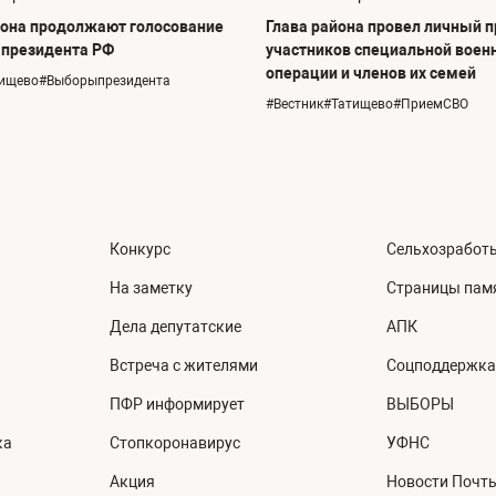
она продолжают голосование
Глава района провел личный 
 президента РФ
участников специальной воен
операции и членов их семей
тищево#Выборыпрезидента
#Вестник#Татищево#ПриемСВО
Конкурс
Сельхозработ
На заметку
Страницы пам
Дела депутатские
АПК
Встреча с жителями
Соцподдержка
ПФР информирует
ВЫБОРЫ
ка
Стопкоронавирус
УФНС
Акция
Новости Почт