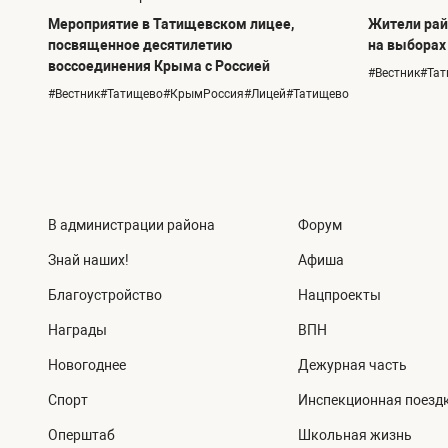
Мероприятие в Татищевском лицее,
Жители рай
посвященное десятилетию
на выборах
воссоединения Крыма с Россией
#Вестник#Та
#Вестник#Татищево#КрымРоссия#Лицей#Татищево
В администрации района
Форум
Знай наших!
Афиша
Благоустройство
Нацпроекты
Награды
ВПН
Новогоднее
Дежурная часть
Спорт
Инспекционная поезд
Оперштаб
Школьная жизнь