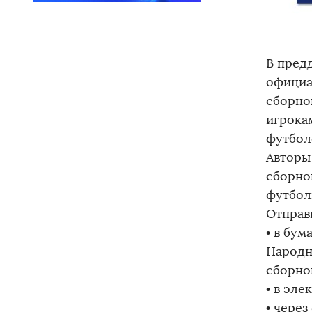
В пред
официа
сборно
игрока
футбол
Авторы
сборно
футбол
Отправ
• в бум
Народн
сборно
• в эл
• через