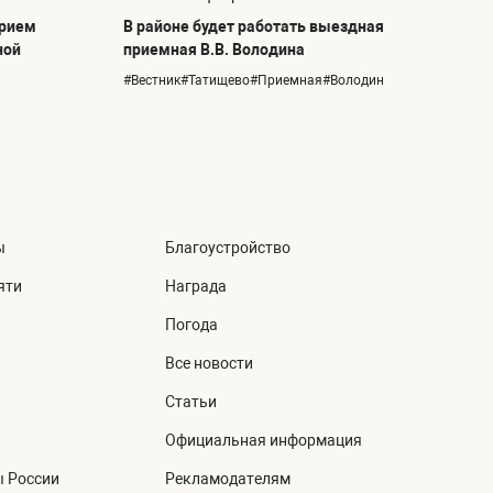
прием
В районе будет работать выездная
ной
приемная В.В. Володина
#Вестник#Татищево#Приемная#Володин
ы
Благоустройство
яти
Награда
Погода
Все новости
Статьи
Официальная информация
ы России
Рекламодателям