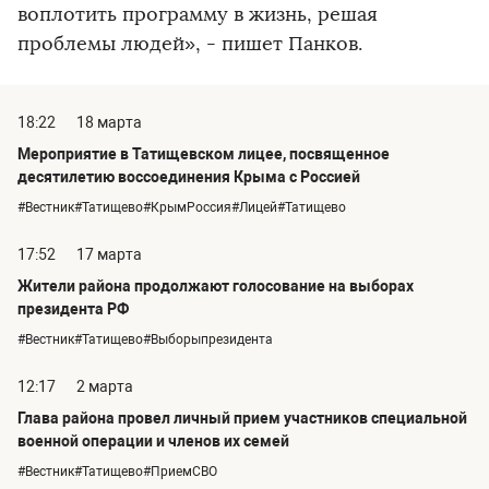
воплотить программу в жизнь, решая
проблемы людей», - пишет Панков.
18:22
18 марта
Мероприятие в Татищевском лицее, посвященное
десятилетию воссоединения Крыма с Россией
#Вестник#Татищево#КрымРоссия#Лицей#Татищево
17:52
17 марта
Жители района продолжают голосование на выборах
президента РФ
#Вестник#Татищево#Выборыпрезидента
12:17
2 марта
Глава района провел личный прием участников специальной
военной операции и членов их семей
#Вестник#Татищево#ПриемСВО