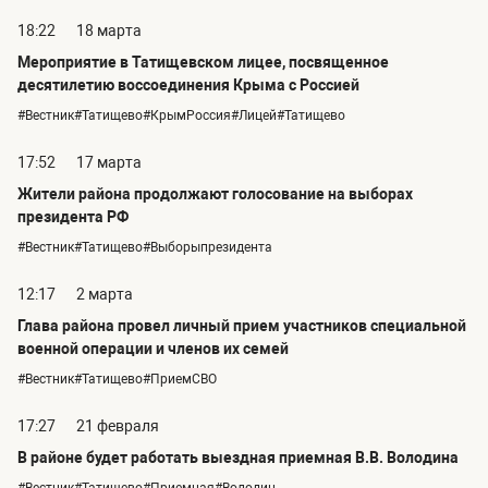
18:22
18 марта
Мероприятие в Татищевском лицее, посвященное
десятилетию воссоединения Крыма с Россией
#Вестник#Татищево#КрымРоссия#Лицей#Татищево
17:52
17 марта
Жители района продолжают голосование на выборах
президента РФ
#Вестник#Татищево#Выборыпрезидента
12:17
2 марта
Глава района провел личный прием участников специальной
военной операции и членов их семей
#Вестник#Татищево#ПриемСВО
17:27
21 февраля
В районе будет работать выездная приемная В.В. Володина