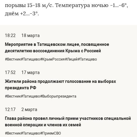
порывы 15-18 м/с. Температура ночью -1...-6°,
днём +2...-3°.
18:22
18 марта
Мероприятие в Татищевском лицее, посвященное
десятилетию воссоединения Крыма с Россией
#Вестник#Татищево#КрымРоссия#Лицей#Татищево
17:52
17 марта
Жители района продолжают голосование на выборах
президента РФ
#Вестник#Татищево#Выборыпрезидента
12:17
2 марта
Глава района провел личный прием участников специальной
военной операции и членов их семей
#Вестник#Татищево#ПриемСВО