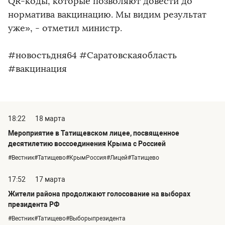
QR-коды, которые позволяют довести до
норматива вакцинацию. Мы видим результат
уже», - отметил министр.
#новостьдня64 #Саратовскаяобласть
#вакцинация
18:22
18 марта
Мероприятие в Татищевском лицее, посвященное
десятилетию воссоединения Крыма с Россией
#Вестник#Татищево#КрымРоссия#Лицей#Татищево
17:52
17 марта
Жители района продолжают голосование на выборах
президента РФ
#Вестник#Татищево#Выборыпрезидента