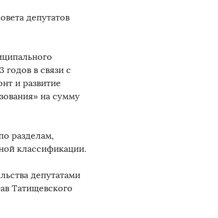
Совета депутатов
иципального
 годов в связи с
нт и развитие
зования» на сумму
по разделам,
ной классификации.
ельства депутатами
тав Татищевского