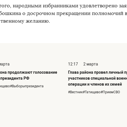
того, народными избранниками удовлетворено зая
абошкина о досрочном прекращении полномочий в 
ственному желанию.
марта
12:17
2 марта
она продолжают голосование
Глава района провел личный 
 президента РФ
участников специальной воен
операции и членов их семей
тищево#Выборыпрезидента
#Вестник#Татищево#ПриемСВО