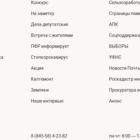
Конкурс
Сельхозработ
На заметку
Страницы пам
Дела депутатские
АПК
Встреча с жителями
Соцподдержка
ПФР информирует
ВЫБОРЫ
ка
Стопкоронавирус
УФНС
Акция
Новости Почт
Каптемонт
Роскадастр и
Земляки
Прокуратура 
Наше интервью
Анонс
8 (845-58) 4-23-82
пн-чт: 8:00 — 1