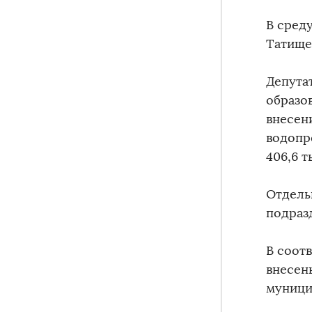
В среду
Татище
Депута
образов
внесен
водопр
406,6 т
Отдель
подраз
В соот
внесен
муници