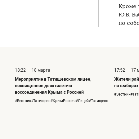
Кроме 
Ю.В. Б
по соб
18:22
18 марта
17:52
17 
Мероприятие в Татищевском лицее,
Жители рай
посвященное десятилетию
на выборах
воссоединения Крыма с Россией
#Вестник#Та
#Вестник#Татищево#КрымРоссия#Лицей#Татищево