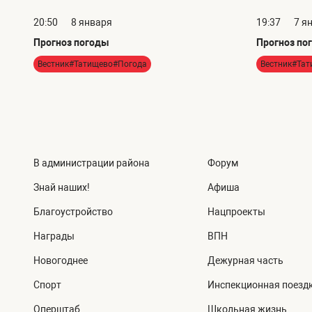
20:50
8 января
19:37
7 я
Прогноз погоды
Прогноз по
Вестник#Татищево#Погода
Вестник#Та
В администрации района
Форум
Знай наших!
Афиша
Благоустройство
Нацпроекты
Награды
ВПН
Новогоднее
Дежурная часть
Спорт
Инспекционная поезд
Оперштаб
Школьная жизнь