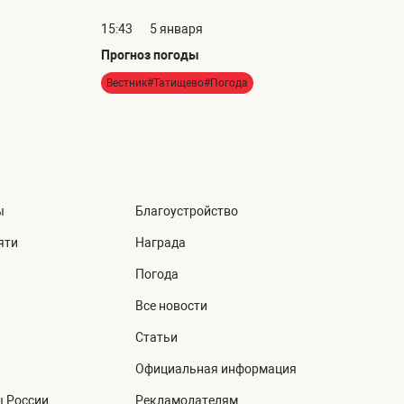
15:43
5 января
Прогноз погоды
Вестник#Татищево#Погода
ы
Благоустройство
яти
Награда
Погода
Все новости
Статьи
Официальная информация
ы России
Рекламодателям