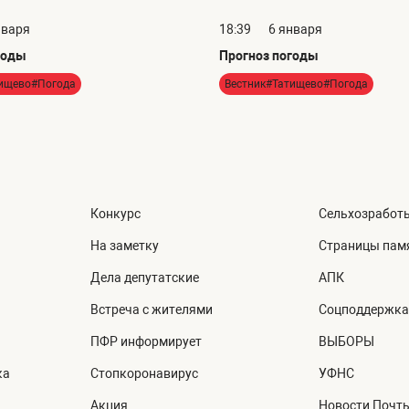
нваря
18:39
6 января
годы
Прогноз погоды
тищево#Погода
Вестник#Татищево#Погода
Конкурс
Сельхозработ
На заметку
Страницы пам
Дела депутатские
АПК
Встреча с жителями
Соцподдержка
ПФР информирует
ВЫБОРЫ
ка
Стопкоронавирус
УФНС
Акция
Новости Почт