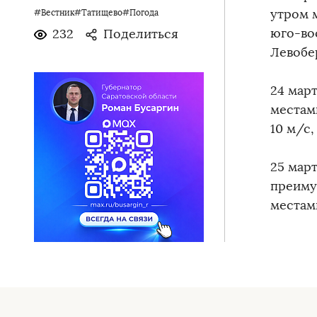
утром 
#Вестник#Татищево#Погода
юго-вос
232
Поделиться
Левобер
24 мар
местам
10 м/с,
25 мар
преиму
местами