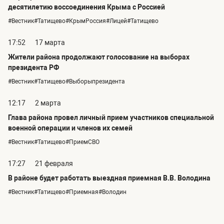
десятилетию воссоединения Крыма с Россией
#Вестник#Татищево#КрымРоссия#Лицей#Татищево
17:52
17 марта
Жители района продолжают голосование на выборах
президента РФ
#Вестник#Татищево#Выборыпрезидента
12:17
2 марта
Глава района провел личный прием участников специальной
военной операции и членов их семей
#Вестник#Татищево#ПриемСВО
17:27
21 февраля
В районе будет работать выездная приемная В.В. Володина
#Вестник#Татищево#Приемная#Володин