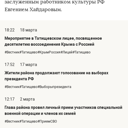
заслуженным работником культуры РФ
Евгением Хайдаровым.
18:22
18 марта
Мероприятие в Татищевском лицее, посвященное
десятилетию воссоединения Крыма с Россией
#Вестник#Татищево#КрымРоссия#Лицей#Татищево
17:52
17 марта
Жители района продолжают голосование на выборах
президента РФ
#Вестник#Татищево#Выборыпрезидента
12:17
2 марта
Глава района провел личный прием участников специальной
военной операции и членов их семей
#Вестник#Татищево#ПриемСВО