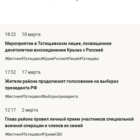
18:22
18 марта
Мероприятие в Татищевском лицее, посвященное
десятилетию воссоединения Крыма с Россией
#Вестник#Татищево#КрымРоссия#Лицей#Татищево
17:52
17 марта
Жители района продолжают голосование на выборах
президента РФ
#Вестник#Татищево#Выборыпрезидента
12:17
2 марта
Глава района провел личный прием участников специальной
военной операции и членов их семей
#Вестник#Татищево#ПриемСВО