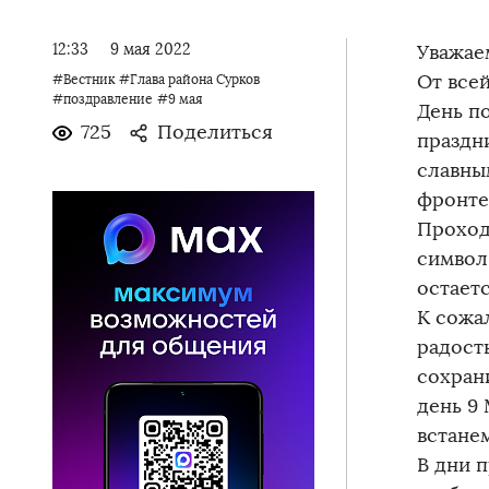
12:33
9 мая 2022
Уважае
От все
#Вестник
#Глава района Сурков
#поздравление
#9 мая
День п
725
Поделиться
праздн
славны
фронте
Проход
символ
остает
К сожа
радост
сохран
день 9
встане
В дни 