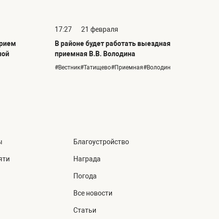
17:27
21 февраля
прием
В районе будет работать выездная
ной
приемная В.В. Володина
#Вестник#Татищево#Приемная#Володин
ы
Благоустройство
яти
Награда
Погода
Все новости
Статьи