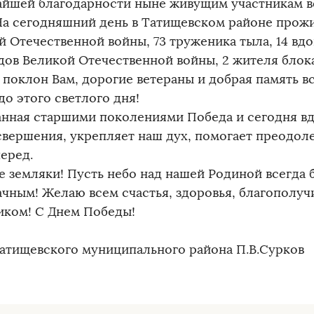
айшей благодарности ныне живущим участникам 
На сегодняшний день в Татищевском районе прожи
й Отечественной войны, 73 труженика тыла, 14 вдо
дов Великой Отечественной войны, 2 жителя блок
 поклон Вам, дорогие ветераны и добрая память вс
до этого светлого дня!
анная старшими поколениями Победа и сегодня вд
свершения, укрепляет наш дух, помогает преодоле
еред.
е земляки! Пусть небо над нашей Родиной всегда
ачным! Желаю всем счастья, здоровья, благополучи
иком! С Днем Победы!
Татищевского муниципального района П.В.Сурков