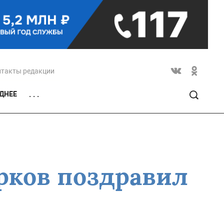
нтакты редакции
ДНЕЕ
. . .
урков поздравил