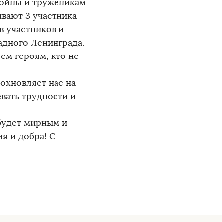
войны и труженикам
вают 3 участника
в участников и
адного Ленинграда.
ем героям, кто не
охновляет нас на
вать трудности и
 будет мирным и
я и добра! С