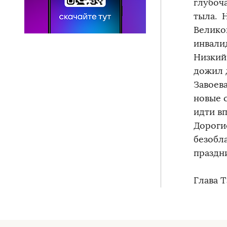
глубоч
тыла. 
Велико
инвали
Низкий
дожил 
Завоев
новые 
идти вп
Дороги
безобл
праздн
Глава 