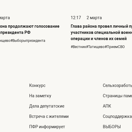
марта
12:17
2 марта
она продолжают голосование
Глава района провел личный 
 президента РФ
участников специальной воен
операции и членов их семей
тищево#Выборыпрезидента
#Вестник#Татищево#ПриемСВО
Конкурс
Сельхозработ
На заметку
Страницы пам
Дела депутатские
АПК
Встреча с жителями
Соцподдержка
ПФР информирует
ВЫБОРЫ