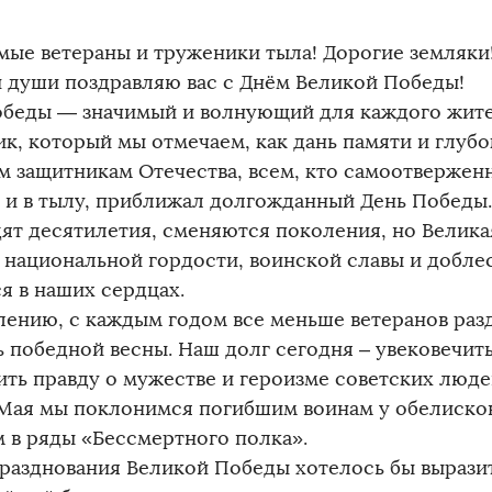
мые ветераны и труженики тыла! Дорогие земляки
й души поздравляю вас с Днём Великой Победы!
обеды — значимый и волнующий для каждого жит
ик, который мы отмечаем, как дань памяти и глуб
м защитникам Отечества, всем, кто самоотверженн
 и в тылу, приближал долгожданный День Победы.
ят десятилетия, сменяются поколения, но Велика
 национальной гордости, воинской славы и добле
ся в наших сердцах.
лению, с каждым годом все меньше ветеранов раз
ь победной весны. Наш долг сегодня – увековечить
ить правду о мужестве и героизме советских люде
 Мая мы поклонимся погибшим воинам у обелиско
м в ряды «Бессмертного полка».
празднования Великой Победы хотелось бы вырази