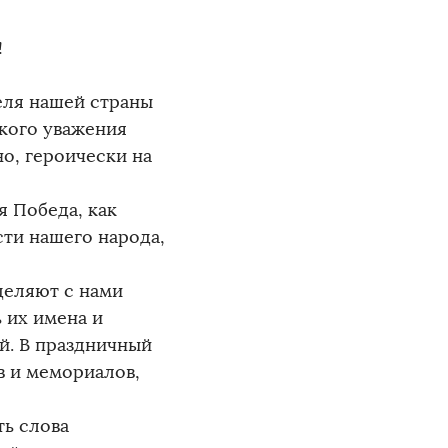
!
еля нашей страны
окого уважения
о, героически на
я Победа, как
сти нашего народа,
деляют с нами
 их имена и
й. В праздничный
в и мемориалов,
ть слова