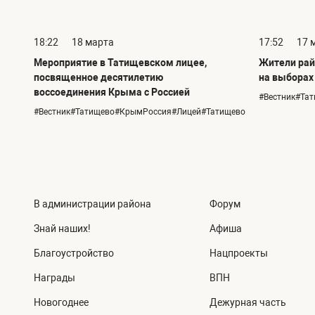
18:22
18 марта
17:52
17 
Мероприятие в Татищевском лицее,
Жители рай
посвященное десятилетию
на выборах
воссоединения Крыма с Россией
#Вестник#Та
#Вестник#Татищево#КрымРоссия#Лицей#Татищево
В администрации района
Форум
Знай наших!
Афиша
Благоустройство
Нацпроекты
Награды
ВПН
Новогоднее
Дежурная часть