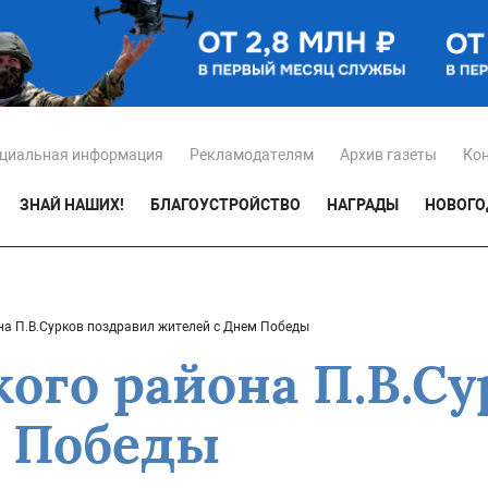
циальная информация
Рекламодателям
Архив газеты
Ко
ЗНАЙ НАШИХ!
БЛАГОУСТРОЙСТВО
НАГРАДЫ
НОВОГО
на П.В.Сурков поздравил жителей с Днем Победы
ого района П.В.С
м Победы