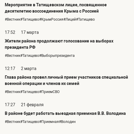
Мероприятие в Татищевском лицее, посвященное
десятилетию воссоединения Крыма с Россией
#Вестник#Татищево#КрымРоссия#Лицей#Татищево
17:52
17 марта
Жители района продолжают голосование на выборах
президента РФ
#Вестник#Татищево#Выборыпрезидента
12:17
2 марта
Глава района провел личный прием участников специальной
военной операции и членов их семей
#Вестник#Татищево#ПриемСВО
17:27
21 февраля
В районе будет работать выездная приемная В.В. Володина
#Вестник#Татищево#Приемная#Володин