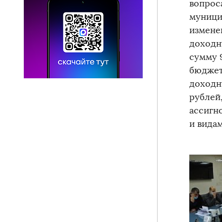
вопрос
муници
измене
доходн
сумму 9
бюджет
доходн
рублей,
ассигн
и вида