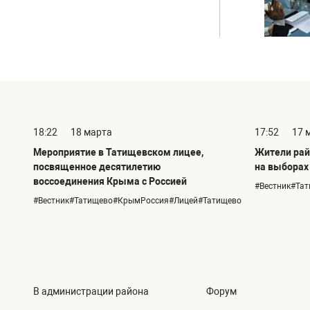
18:22
18 марта
17:52
17 
Мероприятие в Татищевском лицее,
Жители рай
посвященное десятилетию
на выборах
воссоединения Крыма с Россией
#Вестник#Та
#Вестник#Татищево#КрымРоссия#Лицей#Татищево
В администрации района
Форум