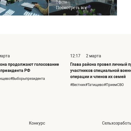
2 фото
Посмотреть все
марта
12:17
2 марта
она продолжают голосование
Глава района провел личный 
 президента РФ
участников специальной воен
операции и членов их семей
тищево#Выборыпрезидента
#Вестник#Татищево#ПриемСВО
Конкурс
Сельхозработ