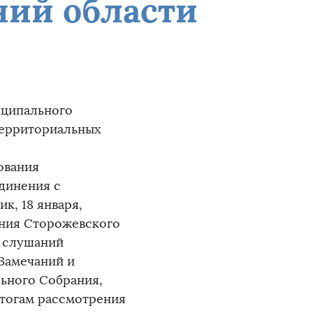
ний области
иципального
территориальных
ования
динения с
к, 18 января,
ания Сторожевского
х слушаний
Замечаний и
ьного Собрания,
итогам рассмотрения