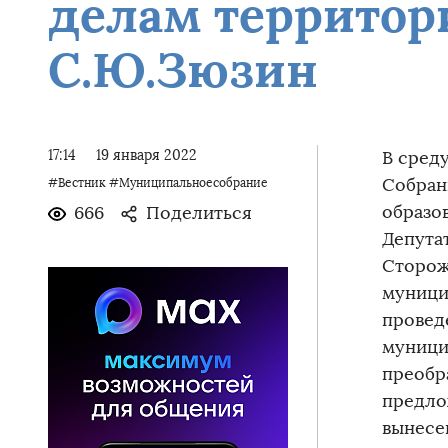
делам территор
С.Ю.Зюзин
17:14
19 января 2022
В сред
Собран
#Вестник
#Муниципальноесобрание
образо
666
Поделиться
Депута
Сторож
муници
провед
муници
преобр
предло
вынесе