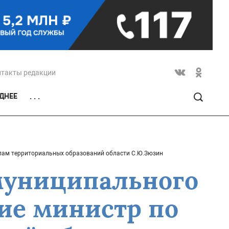
нтакты редакции
ДНЕЕ
. . .
елам территориальных образований области С.Ю.Зюзин
 муниципального
тие министр по