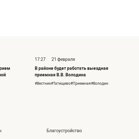
17:27
21 февраля
прием
В районе будет работать выездная
ной
приемная В.В. Володина
#Вестник#Татищево#Приемная#Володин
ы
Благоустройство