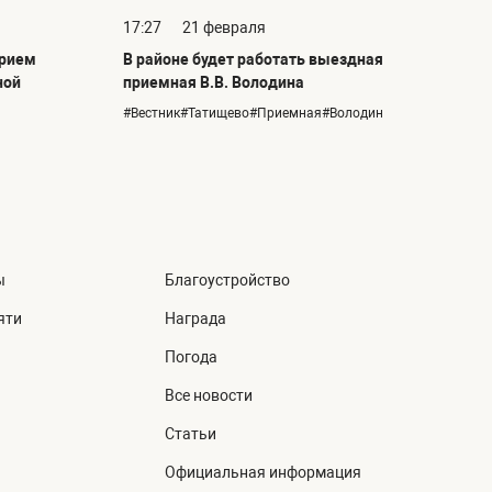
17:27
21 февраля
прием
В районе будет работать выездная
ной
приемная В.В. Володина
#Вестник#Татищево#Приемная#Володин
ы
Благоустройство
яти
Награда
Погода
Все новости
Статьи
Официальная информация