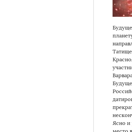
Будуще
планет
направ
Татище
Красно
участн
Варвар
Будуще
Россий
датиро
прекра
нескон
Ясно и
место 