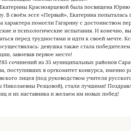
 Екатерины Красноярцевой была посвящена Юрию
у. В своём эссе «Первый», Екатерина попыталась 
ва характера помогли Гагарину с достоинством п
ские и психологические испытания. И конечно, в
аться перед трудностями и идти к своей мечте. Кст
 осуществилась: девушка также стала победителем
ции, завоевав первое место!
285 сочинений из 35 муниципальных районов Сара
ва, поступивших в оргкомитет конкурса, именно 
вского лицея (под руководством учителя русского
 Николаевны Резцовой), стали лучшими! Поздрав
иц и их наставника и желаем им новых побед!