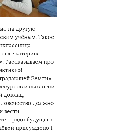
ие на другую
йским учёным. Такое
тиклассница
асса Екатерина
». Рассказываем про
актики»!
страдающей Земли».
есурсов и экологии
й доклад,
человечество должно
и вести
те – ради будущего.
нёвой присуждено I