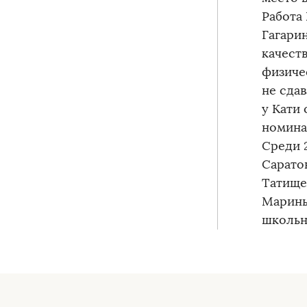
Работа
Гагарин
качест
физиче
не сдав
у Кати
номина
Среди 
Сарато
Татище
Марины
школьн