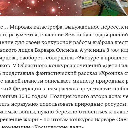
е… Мировая катастрофа, вынужденное переселен
у и, разумеется, спасение Земли благодаря росси
ление для своей конкурсной работы выбрала шес
вского лицея Варвара Оленёва. А ученица 8 «А» кл
ярцева, наоборот, совершила «Экскурс в прошлое
иков IV Областного конкурса сочинений «Дети Гал
а представила фантастический рассказ «Хроника 
е нашей планеты описывает министр природных р
ской Федерации, а сам рассказ представляет собо
ванный 3040 годом. Позиция юного автора ясна: 
тить неразумно использовать природные ресурсы 
чаемые войны, нужно бережно относиться к плане
 решение жюри - по итогам конкурса Варваре Оле
в номинации «Космические дали».