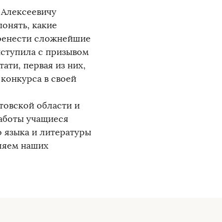
 Алексеевичу
понять, какие
еренести сложнейшие
ыступила с призывом
ати, первая из них,
 конкурса в своей
товской области и
работы учащиеся
 языка и литературы
ляем наших