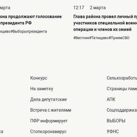
марта
12:17
2 марта
она продолжают голосование
Глава района провел личный 
 президента РФ
участников специальной воен
операции и членов их семей
тищево#Выборыпрезидента
#Вестник#Татищево#ПриемСВО
Конкурс
Сельхозработ
На заметку
Страницы пам
Дела депутатские
АПК
Встреча с жителями
Соцподдержка
ПФР информирует
ВЫБОРЫ
ка
Стопкоронавирус
УФНС