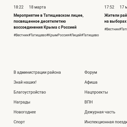
18:22
18 марта
17:52
17 
Мероприятие в Татищевском лицее,
Жители рай
посвященное десятилетию
на выборах
воссоединения Крыма с Россией
#Вестник#Та
#Вестник#Татищево#КрымРоссия#Лицей#Татищево
В администрации района
Форум
Знай наших!
Афиша
Благоустройство
Нацпроекты
Награды
ВПН
Новогоднее
Дежурная часть
Спорт
Инспекционная поезд