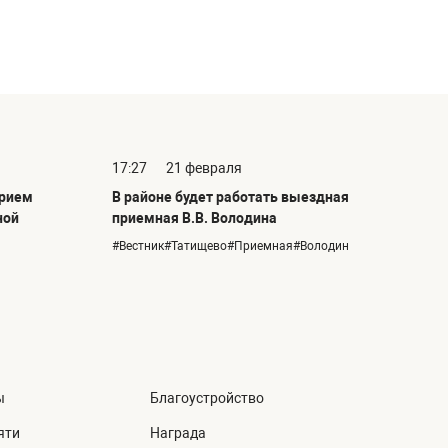
17:27
21 февраля
прием
В районе будет работать выездная
ной
приемная В.В. Володина
#Вестник#Татищево#Приемная#Володин
ы
Благоустройство
яти
Награда