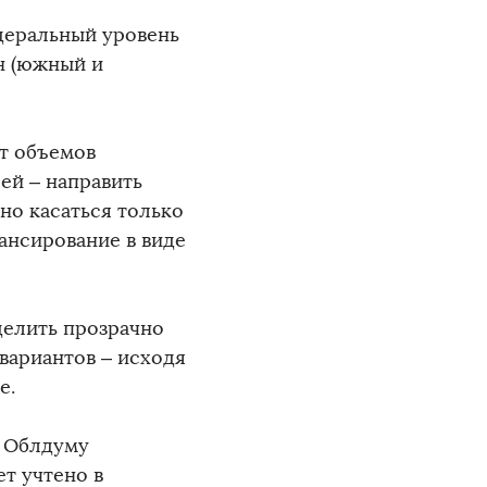
деральный уровень
н (южный и
т объемов
ей – направить
но касаться только
ансирование в виде
делить прозрачно
вариантов – исходя
е.
в Облдуму
т учтено в