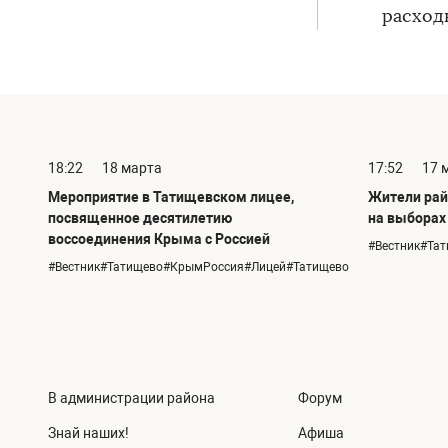
расход
18:22
18 марта
17:52
17 
Мероприятие в Татищевском лицее,
Жители рай
посвященное десятилетию
на выборах
воссоединения Крыма с Россией
#Вестник#Та
#Вестник#Татищево#КрымРоссия#Лицей#Татищево
В администрации района
Форум
Знай наших!
Афиша