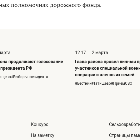
ных полномочиях дорожного фонда.
марта
12:17
2 марта
она продолжают голосование
Глава района провел личный 
 президента РФ
участников специальной воен
операции и членов их семей
тищево#Выборыпрезидента
#Вестник#Татищево#ПриемСВО
Конкурс
Сельхозработ
На заметку
Страницы пам