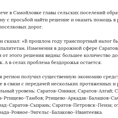
рече в Самойловке главы сельских поселений обра
ну с просьбой найти решение и оказать помощь в
поселковых дорог.
н сказал: «В прошлом году транспортный налог б
палитетам. Изменения в дорожной сфере Саратова
и от этого решения видны: большее количество до
. А в селах проблема бездорожья остается.
я регион получил существенную экономию средст
е в связи с передачей нескольких протяженных и 
льный уровень: Саратов-Озинки; Саратов-Алгай; 
в-Ртищево-Тамбов; Ртищево-Аркадак-Балашов-Са
рад-Саратов-Сызрань; Саратов-Петровск-Пенза; о
рада-Ровное-Энгельс-Балаково-Ивантеевка.