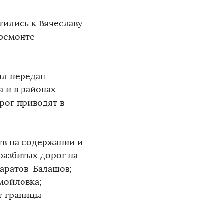
тились к Вячеславу
 ремонте
ыл передан
 и в районах
рог приводят в
в на содержании и
разбитых дорог на
Саратов-Балашов;
мойловка;
т границы