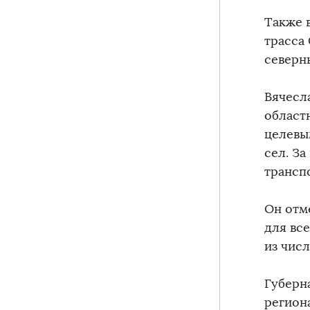
Также 
трасса
северн
Вячесл
област
целевы
сел. З
трансп
Он отм
для вс
из чис
Губерн
регион