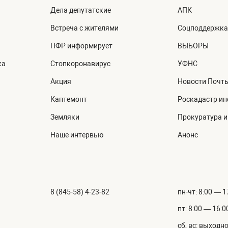
Дела депутатские
АПК
Встреча с жителями
Соцподдержка
ПФР информирует
ВЫБОРЫ
ка
Стопкоронавирус
УФНС
Акция
Новости Почт
Каптемонт
Роскадастр и
Земляки
Прокуратура 
Наше интервью
Анонс
8 (845-58) 4-23-82
пн-чт: 8:00 — 1
пт: 8:00 — 16:0
сб, вс: выходн