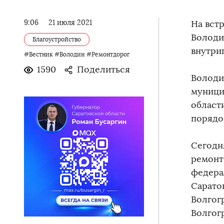
9:06
21 июля 2021
На вст
Володи
Благоустройство
внутри
#Вестник
#Володин
#Ремонтдорог
1590
Поделиться
Володи
муници
област
порядок
Сегодн
ремонт
федера
Сарато
Волгог
Волгог