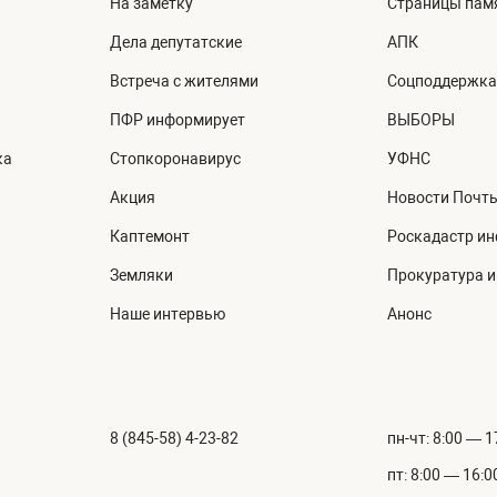
На заметку
Страницы пам
Дела депутатские
АПК
Встреча с жителями
Соцподдержка
ПФР информирует
ВЫБОРЫ
ка
Стопкоронавирус
УФНС
Акция
Новости Почт
Каптемонт
Роскадастр и
Земляки
Прокуратура 
Наше интервью
Анонс
8 (845-58) 4-23-82
пн-чт: 8:00 — 1
пт: 8:00 — 16:0