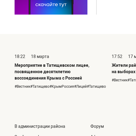
18:22
18 марта
17:52
17 
Мероприятие в Татищевском лицее,
Жители рай
посвященное десятилетию
на выборах
воссоединения Крыма с Россией
#Вестник#Та
#Вестник#Татищево#КрымРоссия#Лицей#Татищево
В администрации района
Форум