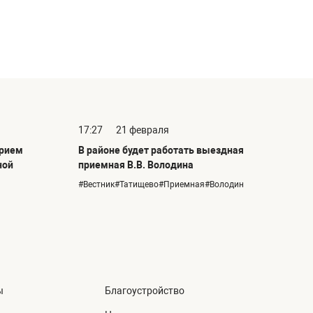
17:27
21 февраля
прием
В районе будет работать выездная
ной
приемная В.В. Володина
#Вестник#Татищево#Приемная#Володин
ы
Благоустройство