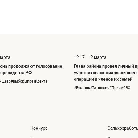
марта
12:17
2 марта
она продолжают голосование
Глава района провел личный 
 президента РФ
участников специальной воен
операции и членов их семей
тищево#Выборыпрезидента
#Вестник#Татищево#ПриемСВО
Конкурс
Сельхозработ