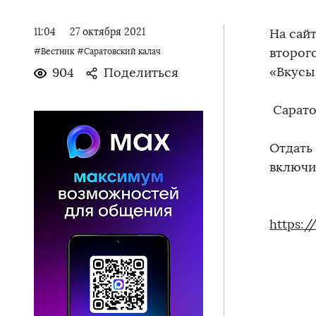
11:04
27 октября 2021
На сай
второг
#Вестник
#Саратовский калач
«Вкусы
904
Поделиться
Сарато
️Отдат
включи
https:/