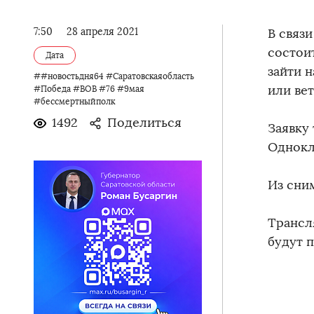
7:50
28 апреля 2021
В связ
состои
Дата
зайти н
##новостьдня64 #Саратовскаяобласть
или ве
#Победа #ВОВ #76 #9мая
#бессмертныйполк
1492
Поделиться
Заявку
Однокл
Из сни
Трансля
будут п