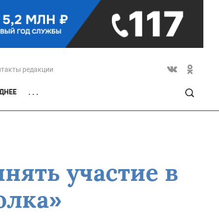
нтакты редакции
ДНЕЕ
. . .
нять участие в
олка»