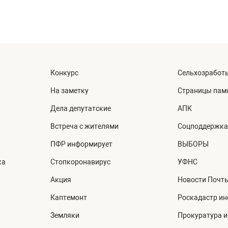
Конкурс
Сельхозработ
На заметку
Страницы пам
Дела депутатские
АПК
Встреча с жителями
Соцподдержка
ПФР информирует
ВЫБОРЫ
ка
Стопкоронавирус
УФНС
Акция
Новости Почт
Каптемонт
Роскадастр и
Земляки
Прокуратура 