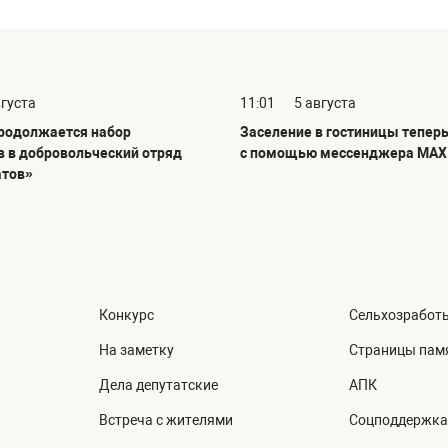
вгуста
11:01
5 августа
продолжается набор
Заселение в гостиницы тепер
в в добровольческий отряд
с помощью мессенджера MAX
атов»
Конкурс
Сельхозработ
На заметку
Страницы пам
Дела депутатские
АПК
Встреча с жителями
Соцподдержка