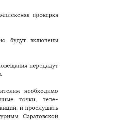
комплексная проверка
нно будут включены
иовещания передадут
.
жителям необходимо
онные точки, теле-
анции, и прослушать
журным Саратовской