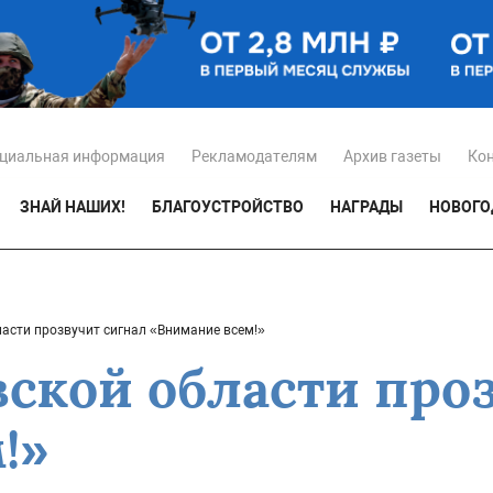
циальная информация
Рекламодателям
Архив газеты
Ко
ЗНАЙ НАШИХ!
БЛАГОУСТРОЙСТВО
НАГРАДЫ
НОВОГО
ласти прозвучит сигнал «Внимание всем!»
вской области про
!»