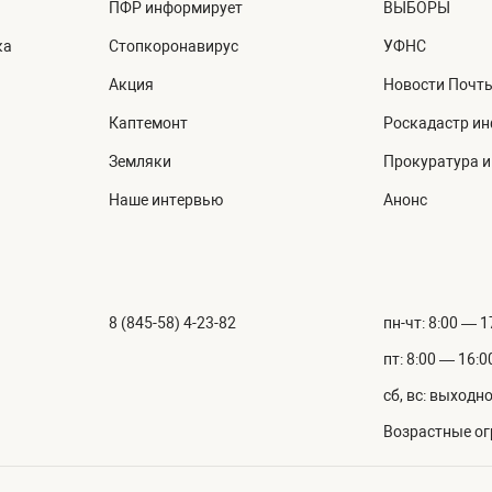
ПФР информирует
ВЫБОРЫ
ка
Стопкоронавирус
УФНС
Акция
Новости Почт
Каптемонт
Роскадастр и
Земляки
Прокуратура 
Наше интервью
Анонс
8 (845-58) 4-23-82
пн-чт: 8:00 — 1
пт: 8:00 — 16:0
сб, вс: выходн
Возрастные ог