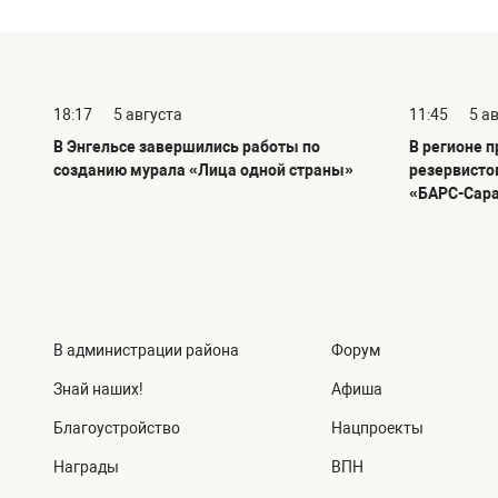
18:17
5 августа
11:45
5 а
В Энгельсе завершились работы по
В регионе 
созданию мурала «Лица одной страны»
резервисто
«БАРС-Сар
В администрации района
Форум
Знай наших!
Афиша
Благоустройство
Нацпроекты
Награды
ВПН