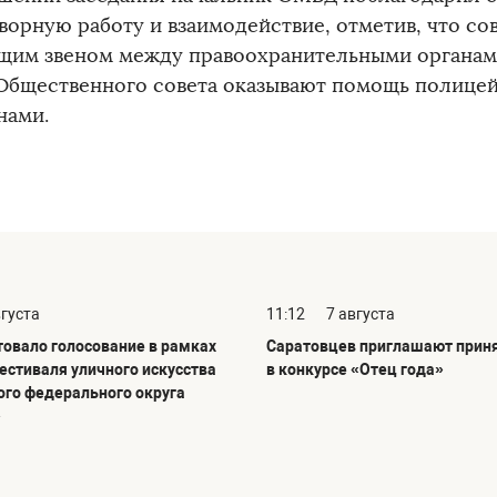
ворную работу и взаимодействие, отметив, что со
щим звеном между правоохранительными органами
Общественного совета оказывают помощь полицей
нами.
вгуста
11:12
7 августа
товало голосование в рамках
Саратовцев приглашают приня
фестиваля уличного искусства
в конкурсе «Отец года»
го федерального округа
»