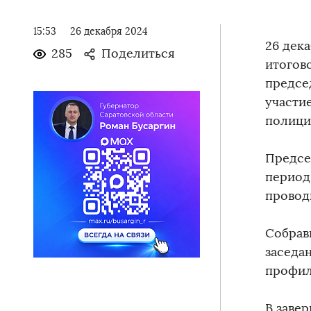
15:53
26 декабря 2024
26 дек
285
Поделиться
итогов
председ
участи
полици
Предсе
период
провод
Собрав
заседа
профил
В заве