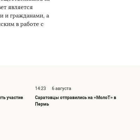
вет является
 и гражданами, а
ским в работе с
14:23
6 августа
ть участие
Саратовцы отправились на «МолоТ» в
Пермь