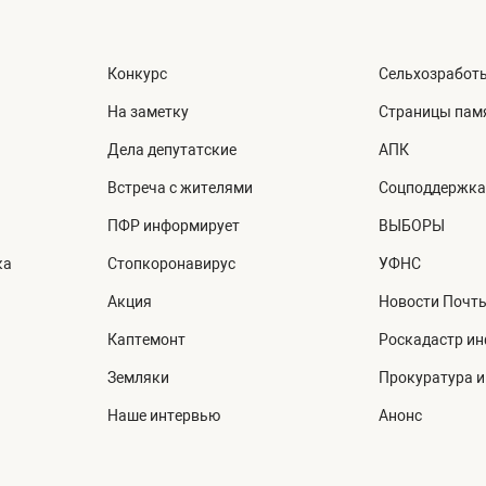
Конкурс
Сельхозработ
На заметку
Страницы пам
Дела депутатские
АПК
Встреча с жителями
Соцподдержка
ПФР информирует
ВЫБОРЫ
ка
Стопкоронавирус
УФНС
Акция
Новости Почт
Каптемонт
Роскадастр и
Земляки
Прокуратура 
Наше интервью
Анонс