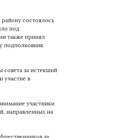
у району состоялось
шло под
нии также принял
у подполковник
ы совета за истекший
и участие в
 внимание участники
й, направленных на
общественников за