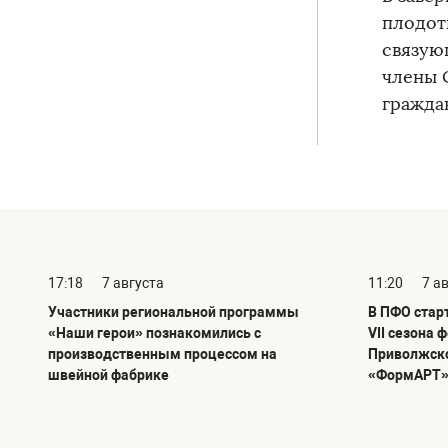
плодот
связую
члены 
гражда
17:18
7 августа
11:20
7 а
Участники региональной программы
В ПФО стар
«Наши герои» познакомились с
VII сезона 
производственным процессом на
Приволжско
швейной фабрике
«ФормАРТ