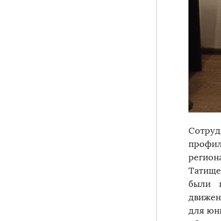
Сотр
профи
регион
Татище
были 
движен
для юн