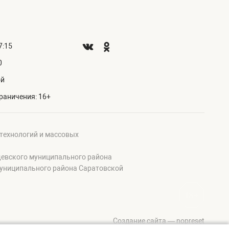
7:15
0
ой
раничения: 16+
 технологий и массовых
щевского муниципального района
муниципального района Саратовской
Создание сайта — nopreset