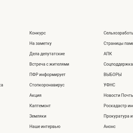
Конкурс
Сельхозработ
На заметку
Страницы пам
Дела депутатские
АПК
Встреча с жителями
Соцподдержка
ПФР информирует
ВЫБОРЫ
ка
Стопкоронавирус
УФНС
Акция
Новости Почт
Каптемонт
Роскадастр и
Земляки
Прокуратура 
Наше интервью
Анонс