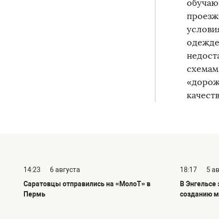
обучаю
проезж
услови
одежд
недост
схемам
«дорож
качест
14:23
6 августа
18:17
5 а
Саратовцы отправились на «МолоТ» в
В Энгельсе
Пермь
созданию м