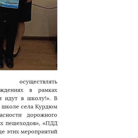
т осуществлять
еждениях в рамках
и идут в школу!». В
и школе села Курдюм
асности дорожного
ых пешеходов», «ПДД
де этих мероприятий