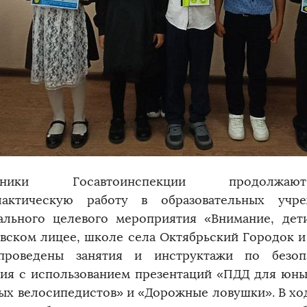
удники Госавтоинспекции продолжаю
лактическую работу в образовательных учр
ального целевого мероприятия «Внимание, дет
вском лицее, школе села Октябрьский Городок 
проведены занятия и инструктажи по безоп
ия с использованием презентаций «ПДД для юн
ых велосипедистов» и «Дорожные ловушки». В хо