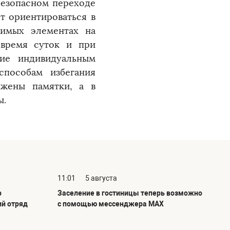
безопасном переходе
т ориентироваться в
димых элементах на
время суток и при
ние индивидуальным
способам избегания
ожены памятки, а в
ы.
11:01
5 августа
р
Заселение в гостиницы теперь возможно
ий отряд
с помощью мессенджера MAX