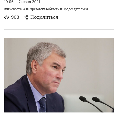
10:06
7 июня 2021
##новость64 #Саратовскаяобласть #ПредседательГД
903
Поделиться