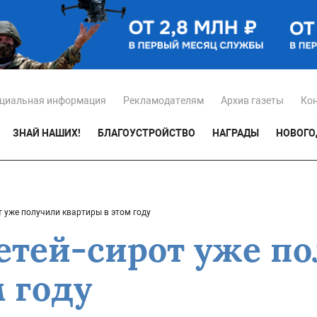
циальная информация
Рекламодателям
Архив газеты
Ко
ЗНАЙ НАШИХ!
БЛАГОУСТРОЙСТВО
НАГРАДЫ
НОВОГО
т уже получили квартиры в этом году
детей-сирот уже п
 году