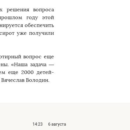
ах решения вопроса
 прошлом году этой
анируется обеспечить
-сирот уже получили
артирный вопрос еще
ены. «Наша задача —
ем еще 2000 детей-
л Вячеслав Володин.
14:23
6 августа