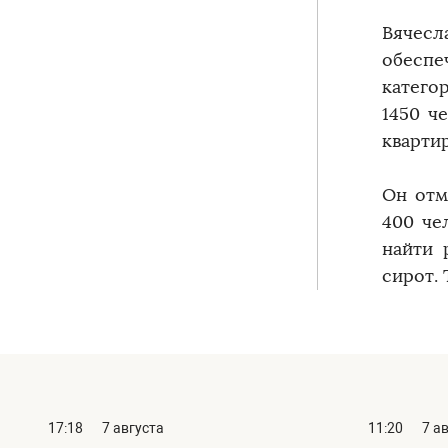
Вячесл
обеспе
катего
1450 ч
кварти
Он отм
400 че
найти 
сирот. 
17:18
7 августа
11:20
7 а