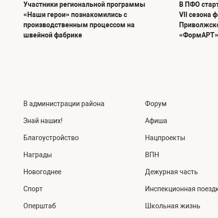
Участники региональной программы
В ПФО стар
«Наши герои» познакомились с
VII сезона 
производственным процессом на
Приволжско
швейной фабрике
«ФормАРТ
В администрации района
Форум
Знай наших!
Афиша
Благоустройство
Нацпроекты
Награды
ВПН
Новогоднее
Дежурная часть
Спорт
Инспекционная поезд
Оперштаб
Школьная жизнь