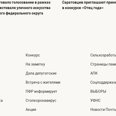
товало голосование в рамках
Саратовцев приглашают приня
фестиваля уличного искусства
в конкурсе «Отец года»
го федерального округа
»
Конкурс
Сельхозработ
На заметку
Страницы пам
Дела депутатские
АПК
Встреча с жителями
Соцподдержка
ПФР информирует
ВЫБОРЫ
ка
Стопкоронавирус
УФНС
Акция
Новости Почт