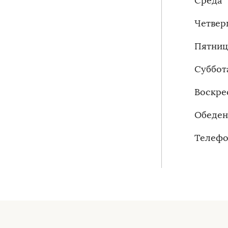
Среда 
Четверг
Пятница
Суббота
Воскре
Обеденн
Телефон