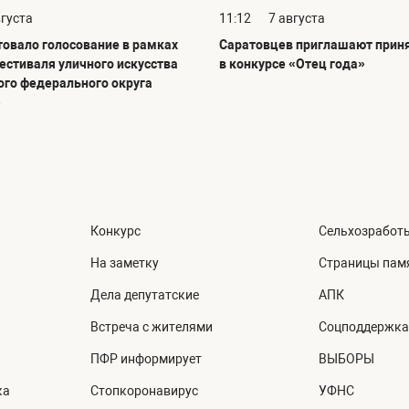
вгуста
11:12
7 августа
товало голосование в рамках
Саратовцев приглашают приня
фестиваля уличного искусства
в конкурсе «Отец года»
го федерального округа
»
Конкурс
Сельхозработ
На заметку
Страницы пам
Дела депутатские
АПК
Встреча с жителями
Соцподдержка
ПФР информирует
ВЫБОРЫ
ка
Стопкоронавирус
УФНС