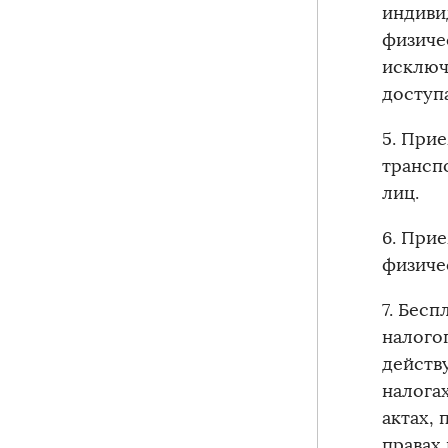
индиви
физиче
исключ
дос
5. При
трансп
лиц.
6. При
ф
7. Бес
налого
действ
налога
актах, 
правах