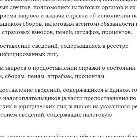
вых агентов, полномочиях налоговых органов и их
приема запроса и выдачи справки об исполнении 
льщиком сборов, налоговым агентом) обязанности 
 страховых взносов, пеней, штрафов, процентов.
доставление сведений, содержащихся в реестре
квалифицированных ли
ем запроса о предоставлении справки о состоянии
ам, сборам, пеням, штрафам, процента
едоставление сведений, содержащихся в Едином г
е налогоплательщиков (в части предоставления по
ских и юридических лиц выписок из указанного ре
ением сведений, содержащих налоговую
айну).
ием уведомления о выбранных объектах налогообл