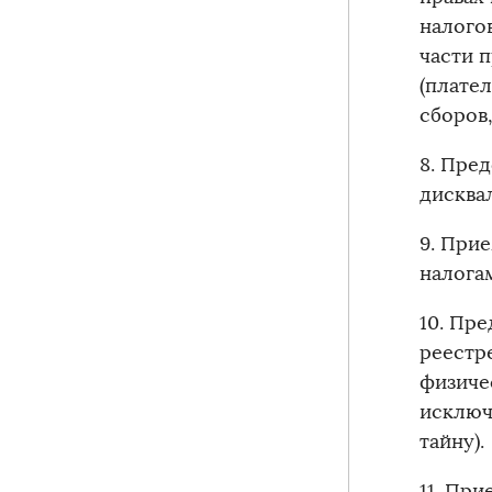
налого
части 
(плате
сборов,
8. Пре
дис
9. При
налог
10. Пр
реестр
физиче
исключ
т
11. Пр