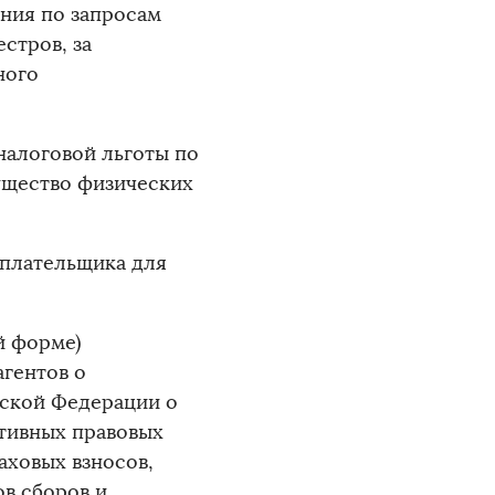
ния по запросам
стров, за
ного
налоговой льготы по
мущество физических
оплательщика для
.
й форме)
агентов о
йской Федерации о
ативных правовых
аховых взносов,
ов сборов и