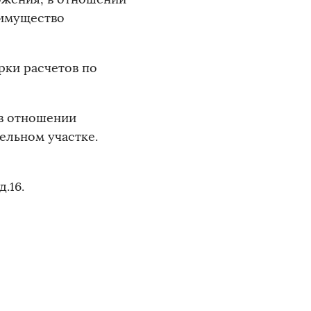
 имущество
рки расчетов по
процентам.
 в отношении
ельном участке.
д.16.