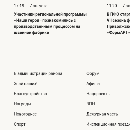
17:18
7 августа
11:20
7 а
Участники региональной программы
В ПФО стар
«Наши герои» познакомились с
VII сезона 
производственным процессом на
Приволжско
швейной фабрике
«ФормАРТ
В администрации района
Форум
Знай наших!
Афиша
Благоустройство
Нацпроекты
Награды
ВПН
Новогоднее
Дежурная часть
Спорт
Инспекционная поезд