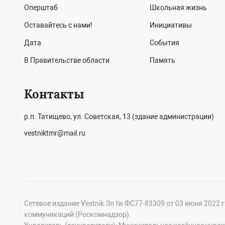
Оперштаб
Школьная жизнь
Оставайтесь с нами!
Инициативы
Дата
События
В Правительстве области
Память
Контакты
р.п. Татищево, ул. Советская, 13 (здание администрации)
vestniktmr@mail.ru
Сетевое издание Vestnik Эл № ФС77-83309 от 03 июня 2022 
коммуникаций (Роскомнадзор).