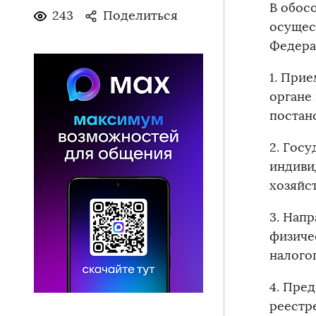
В обос
243
Поделиться
осущес
Федера
1. Прие
органе
постан
2. Гос
индиви
х
3. Нап
физиче
нало
4. Пре
реестр