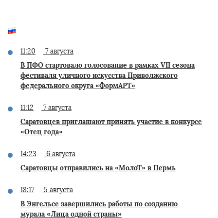
11:20
7 августа
В ПФО стартовало голосование в рамках VII сезона
фестиваля уличного искусства Приволжского
федерального округа «ФормАРТ»
11:12
7 августа
Саратовцев приглашают принять участие в конкурсе
«Отец года»
14:23
6 августа
Саратовцы отправились на «МолоТ» в Пермь
18:17
5 августа
В Энгельсе завершились работы по созданию
мурала «Лица одной страны»