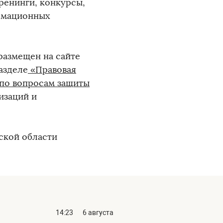
ренинги, конкурсы,
ормационных
азмещен на сайте
азделе
«Правовая
по вопросам защиты
низаций и
ской области
14:23
6 августа