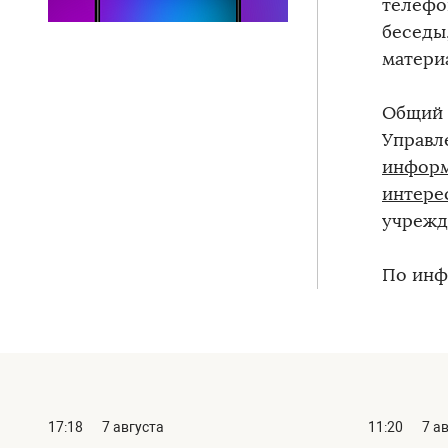
телефо
беседы
материа
Общий 
Управл
информ
интере
учрежд
По инф
17:18
7 августа
11:20
7 а