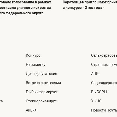
товало голосование в рамках
Саратовцев приглашают приня
фестиваля уличного искусства
в конкурсе «Отец года»
го федерального округа
»
Конкурс
Сельхозработ
На заметку
Страницы пам
Дела депутатские
АПК
Встреча с жителями
Соцподдержка
ПФР информирует
ВЫБОРЫ
ка
Стопкоронавирус
УФНС
Акция
Новости Почт