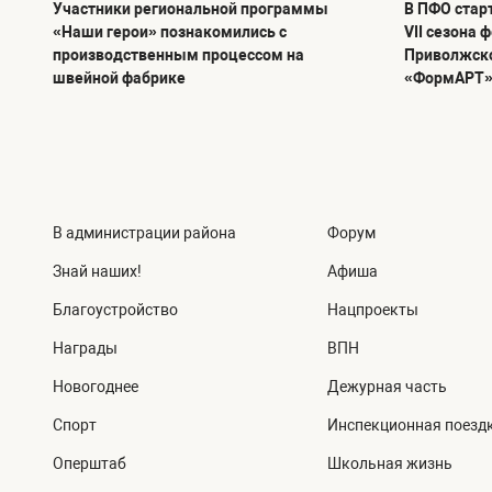
Участники региональной программы
В ПФО стар
«Наши герои» познакомились с
VII сезона 
производственным процессом на
Приволжско
швейной фабрике
«ФормАРТ
В администрации района
Форум
Знай наших!
Афиша
Благоустройство
Нацпроекты
Награды
ВПН
Новогоднее
Дежурная часть
Спорт
Инспекционная поезд
Оперштаб
Школьная жизнь