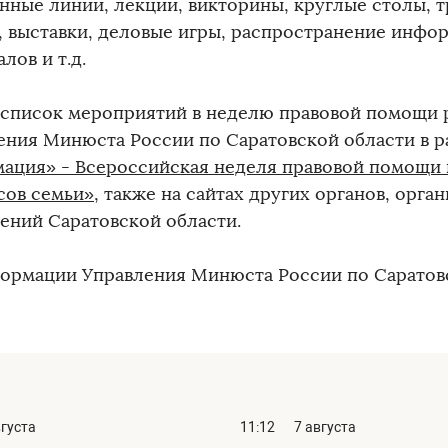
нные линии, лекции, викторины, круглые столы, т
, выставки, деловые игры, распространение инф
лов и т.д.
список мероприятий в неделю правовой помощи р
ения Минюста России по Саратовской области в р
ация» - Всероссийская неделя правовой помощи 
сов семьи»
, также на сайтах других органов, орга
ений Саратовской области.
ормации Управления Минюста России по Саратов
вгуста
11:12
7 августа