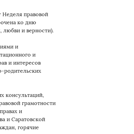
т Неделя правовой
рочена ко дню
 любви и верности).
циями и
тационного и
рав и интересов
ко-родительских
их консультаций,
равовой грамотности
правах и
ва и Саратовской
аждан, горячие