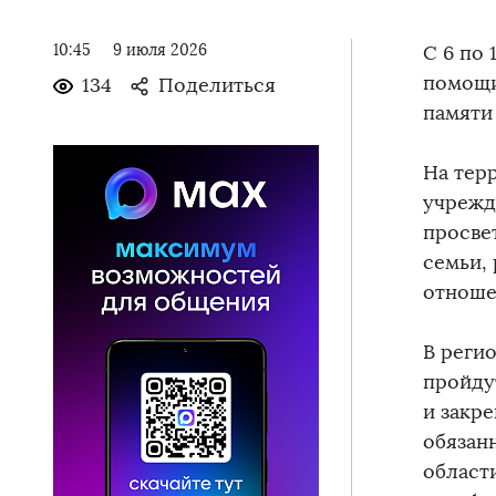
10:45
9 июля 2026
С 6 по
помощи
134
Поделиться
памяти
На тер
учрежд
просве
семьи,
отноше
В реги
пройду
и закр
обязан
област