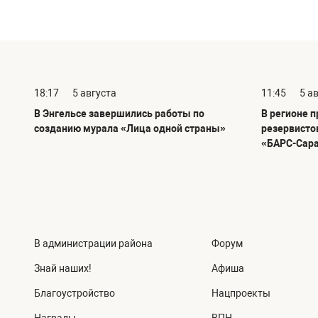
18:17
5 августа
11:45
5 а
В Энгельсе завершились работы по
В регионе 
созданию мурала «Лица одной страны»
резервисто
«БАРС-Сар
В администрации района
Форум
Знай наших!
Афиша
Благоустройство
Нацпроекты