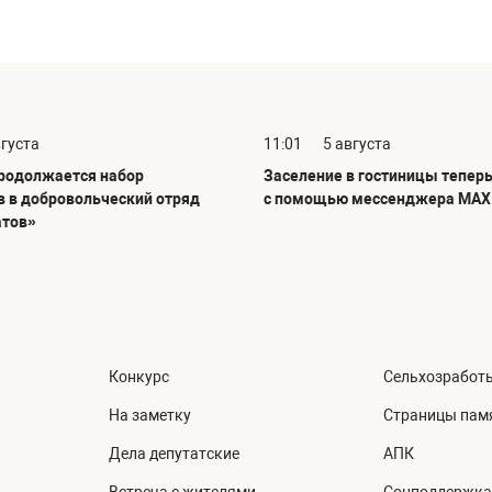
вгуста
11:01
5 августа
продолжается набор
Заселение в гостиницы тепер
в в добровольческий отряд
с помощью мессенджера MAX
атов»
Конкурс
Сельхозработ
На заметку
Страницы пам
Дела депутатские
АПК