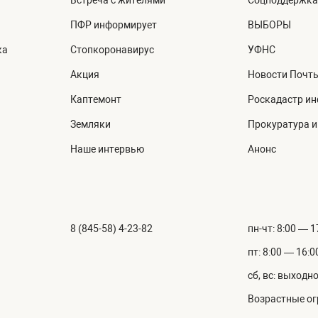
Встреча с жителями
Соцподдержка
ПФР информирует
ВЫБОРЫ
ка
Стопкоронавирус
УФНС
Акция
Новости Почт
Каптемонт
Роскадастр и
Земляки
Прокуратура 
Наше интервью
Анонс
8 (845-58) 4-23-82
пн-чт: 8:00 — 1
пт: 8:00 — 16:0
сб, вс: выходн
Возрастные ог