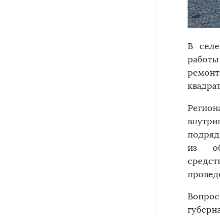
В селе
работ
ремонт
квадра
Регио
внутри
подряд
из об
средст
провед
Вопрос
губерна