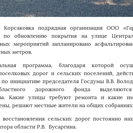
 Корсаковка подрядная организация ООО «Га
ы по обновлению покрытия на улице Централ
ных мероприятий запланировано асфальтирова
тных метров.
нальная программа, благодаря которой осущ
поселковых дорог и сельских поселений, дейст
 по инициативе председателя Госдумы В.В. Волод
ластного дорожного фонда выделяются 
ва. Какие улицы требуют ремонта и какие и
ены, решают местные жители на общих собраниях
 восстановления сельских дорог постоянно на
тора области Р.В. Бусаргина.