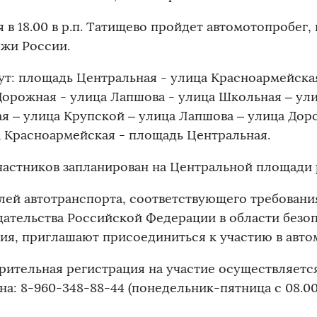
я в 18.00 в р.п. Татищево пройдет автомотопробе
жи России.
т: площадь Центральная - улица Красноармейская
Дорожная - улица Лапшова - улица Школьная – ул
ая – улица Крупской – улица Лапшова – улица Дор
а Красноармейская - площадь Центральная.
частников запланирован на Центральной площади р.
лей автотранспорта, соответствующего требован
дательства Российской Федерации в области безо
ия, приглашают присоединиться к участию в авто
рительная регистрация на участие осуществляетс
а: 8-960-348-88-44 (понедельник-пятница с 08.00 