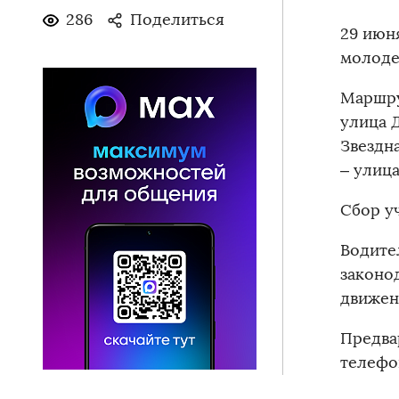
286
Поделиться
29 июн
молоде
Маршру
улица 
Звездн
– улиц
Сбор у
Водите
законо
движен
Предва
телефон