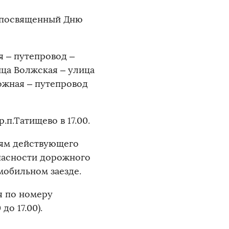
г, посвященный Дню
 – путепровод –
ица Волжская – улица
ожная – путепровод
п.Татищево в 17.00.
иям действующего
пасности дорожного
мобильном заезде.
я по номеру
до 17.00).