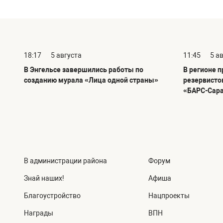
18:17
5 августа
11:45
5 а
В Энгельсе завершились работы по
В регионе 
созданию мурала «Лица одной страны»
резервисто
«БАРС-Сар
В администрации района
Форум
Знай наших!
Афиша
Благоустройство
Нацпроекты
Награды
ВПН