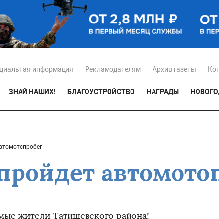
циальная информация
Рекламодателям
Архив газеты
Ко
ЗНАЙ НАШИХ!
БЛАГОУСТРОЙСТВО
НАГРАДЫ
НОВОГО
автомотопробег
 пройдет автомото
мые жители Татищевского района!