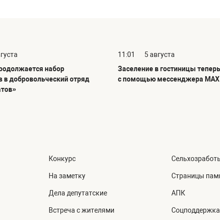
вгуста
11:01
5 августа
продолжается набор
Заселение в гостиницы тепер
в в добровольческий отряд
с помощью мессенджера MAX
атов»
Конкурс
Сельхозработ
На заметку
Страницы пам
Дела депутатские
АПК
Встреча с жителями
Соцподдержка