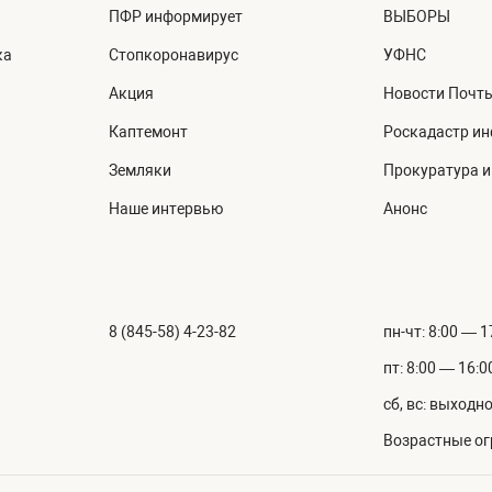
ПФР информирует
ВЫБОРЫ
ка
Стопкоронавирус
УФНС
Акция
Новости Почт
Каптемонт
Роскадастр и
Земляки
Прокуратура 
Наше интервью
Анонс
8 (845-58) 4-23-82
пн-чт: 8:00 — 1
пт: 8:00 — 16:0
сб, вс: выходн
Возрастные ог