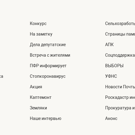
Конкурс
Сельхозработ
На заметку
Страницы пам
Дела депутатские
АПК
Встреча с жителями
Соцподдержка
ПФР информирует
ВЫБОРЫ
ка
Стопкоронавирус
УФНС
Акция
Новости Почт
Каптемонт
Роскадастр и
Земляки
Прокуратура 
Наше интервью
Анонс