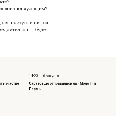
кту?
ся военнослужащим?
 для поступления на
едлительно будет
14:23
6 августа
ть участие
Саратовцы отправились на «МолоТ» в
Пермь