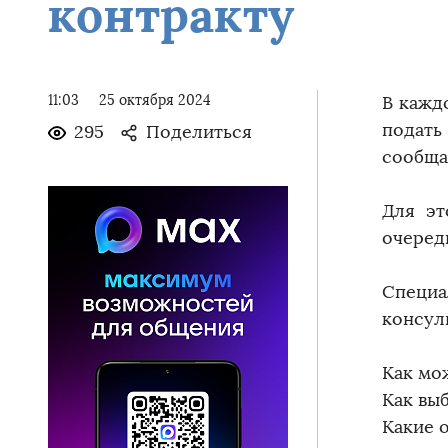
контракту
11:03
25 октября 2024
В кажд
подать
295
Поделиться
сообща
Для эт
очеред
Специ
консул
Как мо
Как вы
Какие 