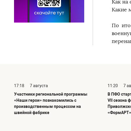
Как на
Какие 
По ито
военн
перена
17:18
7 августа
11:20
7 а
Участники региональной программы
В ПФО стар
«Наши герои» познакомились с
VII сезона 
производственным процессом на
Приволжско
швейной фабрике
«ФормАРТ