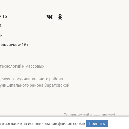
7:15
0
ой
раничения: 16+
 технологий и массовых
щевского муниципального района
муниципального района Саратовской
Создание сайта — nopreset
е согласие на использование файлов cookie.
Принять